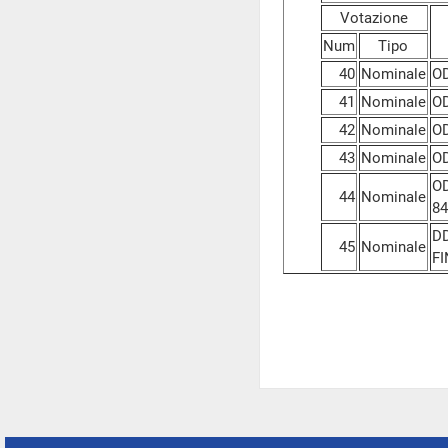
Votazione
Num
Tipo
40
Nominale
OD
41
Nominale
OD
42
Nominale
OD
43
Nominale
OD
OD
44
Nominale
84
DD
45
Nominale
F