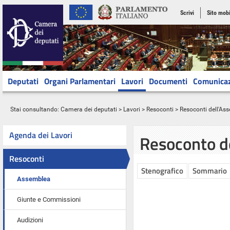
Scrivi
Sito mobi
Deputati
Organi Parlamentari
Lavori
Documenti
Comunica
Stai consultando:
Camera dei deputati
>
Lavori
>
Resoconti
>
Resoconti dell'As
Agenda dei Lavori
Resoconto d
Resoconti
Stenografico
Sommario
Assemblea
Giunte e Commissioni
Audizioni