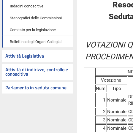
Resoc
Indagini conoscitive
Seduta
Stenografici delle Commissioni
Comitato per la legislazione
Bollettino degli Organi Collegiali
VOTAZIONI Q
PROCEDIMEN
Attività Legislativa
Attività di indirizzo, controllo e
IN
conoscitiva
Votazione
Parlamento in seduta comune
Num
Tipo
DD
1
Nominale
RI
2
Nominale
OD
3
Nominale
OD
4
Nominale
OD