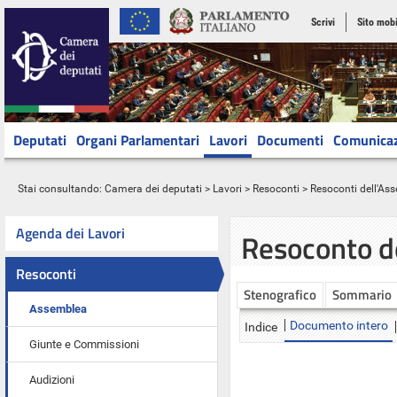
Scrivi
Sito mobi
Deputati
Organi Parlamentari
Lavori
Documenti
Comunica
Stai consultando:
Camera dei deputati
>
Lavori
>
Resoconti
>
Resoconti dell'As
Agenda dei Lavori
Resoconto d
Resoconti
Stenografico
Sommario
Assemblea
Documento intero
Indice
Giunte e Commissioni
Audizioni