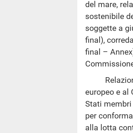
del mare, rel
sostenibile d
soggette a g
final), corre
final – Annex
Commissione (
Relazione d
europeo e al 
Stati membri
per conformar
alla lotta con