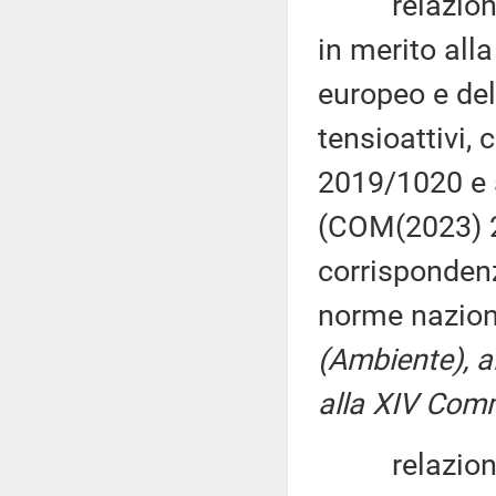
relazione, p
in merito all
europeo e del 
tensioattivi,
2019/1020 e 
(COM(2023) 2
corrispondenz
norme nazion
(Ambiente), a
alla XIV Comm
relazione, p