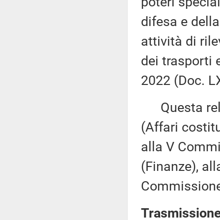
poteri special
difesa e dell
attività di ri
dei trasporti 
2022 (Doc. LX
Questa rela
(Affari costi
alla V Commi
(Finanze), al
Commissione (
Trasmissione 