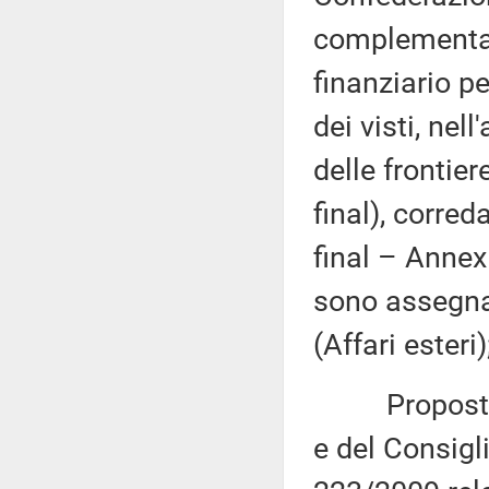
complementar
finanziario pe
dei visti, nel
delle fronti
final), corre
final – Anne
sono assegna
(Affari esteri)
Proposta di
e del Consigl