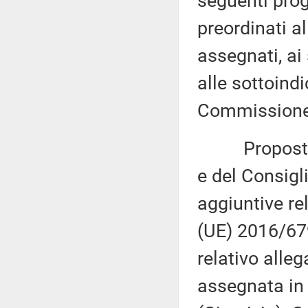
seguenti proge
preordinati a
assegnati, ai
alle sottoind
Commissione 
Proposta di
e del Consigl
aggiuntive re
(UE) 2016/67
relativo alle
assegnata in