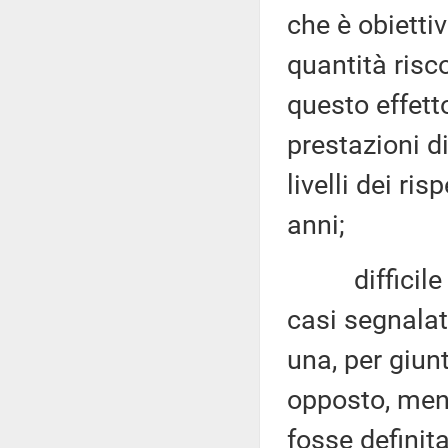
che è obietti
quantità risc
questo effett
prestazioni d
livelli dei ri
anni;
difficile im
casi segnalat
una, per giun
opposto, men
fosse definit