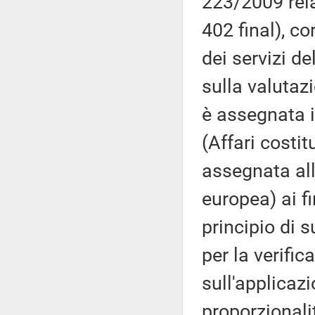
223/2009 rela
402 final), c
dei servizi d
sulla valutaz
è assegnata 
(Affari costit
assegnata al
europea) ai fi
principio di s
per la verific
sull'applicazi
proporzionali