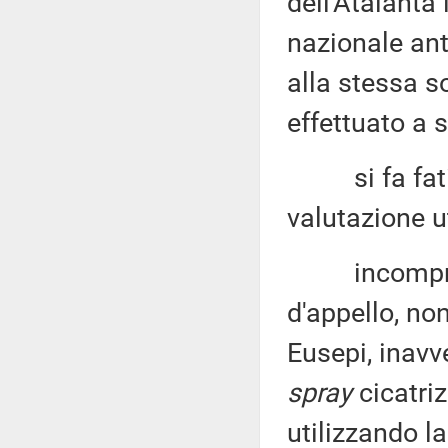
dell'Atalanta 
nazionale ant
alla stessa s
effettuato a 
si fa fatica
valutazione ut
incomprensib
d'appello, no
Eusepi, inavv
spray
cicatriz
utilizzando l