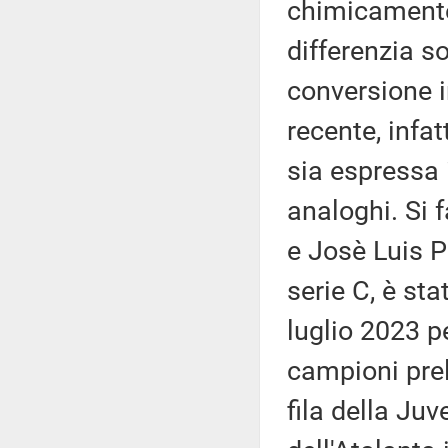
chimicamente 
differenzia s
conversione i
recente, infat
sia espressa 
analoghi. Si 
e Josè Luis P
serie C, è sta
luglio 2023 pe
campioni pre
fila della Juv