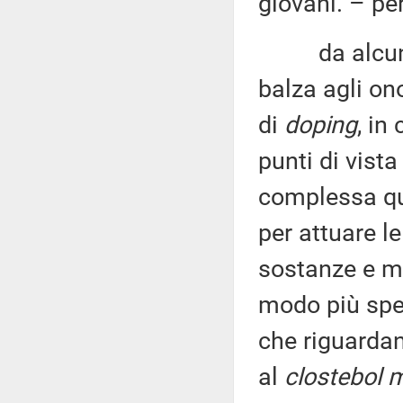
giovani
. – p
da alcuni an
balza agli on
di
doping
, in
punti di vista
complessa que
per attuare le
sostanze e me
modo più spec
che riguardano
al
clostebol 