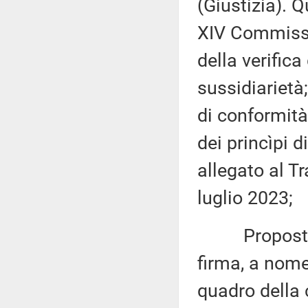
(Giustizia). 
XIV Commissio
della verifica
sussidiarietà;
di conformità
dei princìpi d
allegato al T
luglio 2023;
Proposta di 
firma, a nome
quadro della 