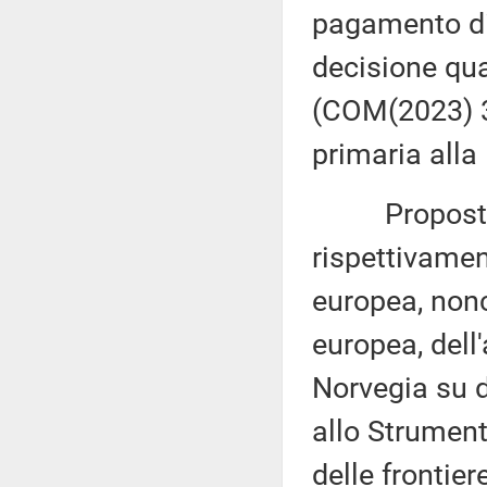
pagamento div
decisione qu
(COM(2023) 3
primaria alla
Proposte di 
rispettivamen
europea, nonc
europea, dell
Norvegia su d
allo Strument
delle frontiere