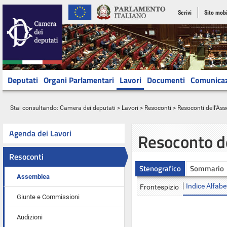
Scrivi
Sito mobi
Deputati
Organi Parlamentari
Lavori
Documenti
Comunica
Stai consultando:
Camera dei deputati
>
Lavori
>
Resoconti
>
Resoconti dell'As
Agenda dei Lavori
Resoconto d
Resoconti
Stenografico
Sommario
Assemblea
Indice Alfabe
Frontespizio
Giunte e Commissioni
Audizioni