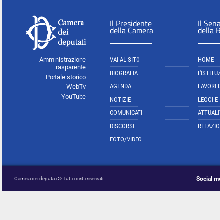
Il Presidente
Il Sen
della Camera
della 
Amministrazione
VAI AL SITO
HOME
trasparente
BIOGRAFIA
L'ISTITU
Portale storico
AGENDA
LAVORI 
WebTv
YouTube
NOTIZIE
LEGGI E
COMUNICATI
ATTUALI
DISCORSI
RELAZIO
FOTO/VIDEO
Social m
Camera dei deputati © Tutti i diritti riservati