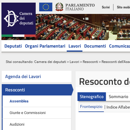
Scrivi
Sito mobi
Deputati
Organi Parlamentari
Lavori
Documenti
Comunica
Stai consultando:
Camera dei deputati
>
Lavori
>
Resoconti
>
Resoconti dell'As
Agenda dei Lavori
Resoconto d
Resoconti
Stenografico
Sommario
Assemblea
Frontespizio
Indice Alfabe
Giunte e Commissioni
Audizioni