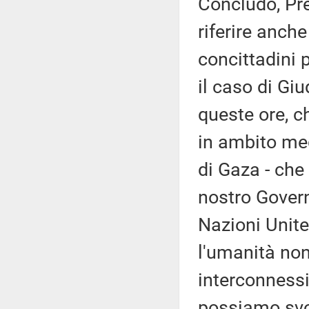
Concludo, Pre
riferire anch
concittadini 
il caso di Giu
queste ore, 
in ambito med
di Gaza - che
nostro Govern
Nazioni Unit
l'umanità non
interconnessi
possiamo svol