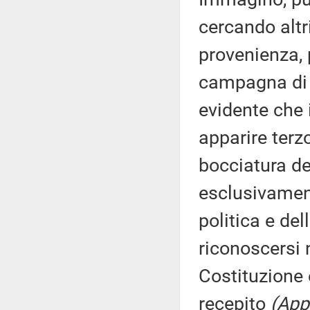
cercando altri
provenienza, 
campagna di d
evidente che 
apparire terz
bocciatura de
esclusivament
politica e del
riconoscersi 
Costituzione 
recepito
(App