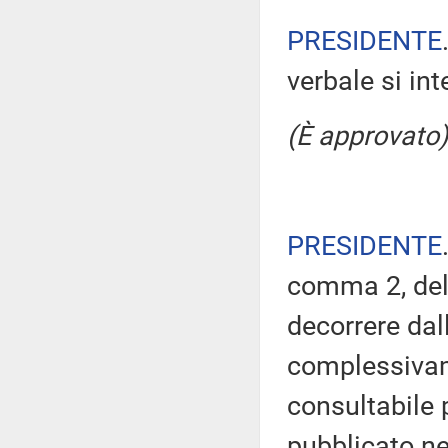
PRESIDENTE
verbale si in
(È approvato)
PRESIDENTE
comma 2, del
decorrere dal
complessivam
consultabile 
pubblicato nel