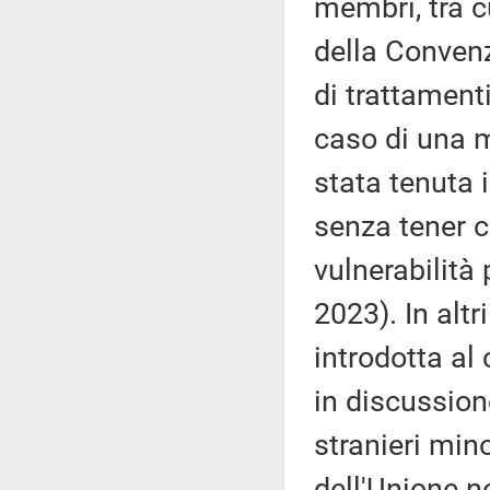
membri, tra cu
della Convenz
di trattament
caso di una m
stata tenuta 
senza tener c
vulnerabilità
2023). In alt
introdotta al
in discussion
stranieri min
dell'Unione n