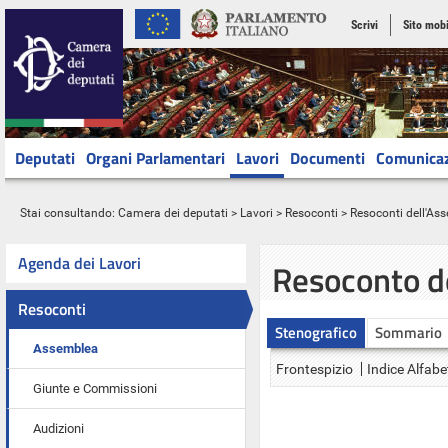
Scrivi
Sito mobi
Deputati
Organi Parlamentari
Lavori
Documenti
Comunica
Stai consultando:
Camera dei deputati
>
Lavori
>
Resoconti
>
Resoconti dell'As
Agenda dei Lavori
Resoconto d
Resoconti
Stenografico
Sommario
Assemblea
Frontespizio
Indice Alfabe
Giunte e Commissioni
Audizioni