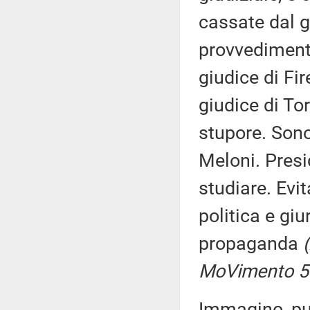
cassate dal g
provvedimenti
giudice di Fir
giudice di To
stupore. Sono
Meloni. Presi
studiare. Evi
politica e gi
propaganda
MoVimento 5 s
Immagino, pur