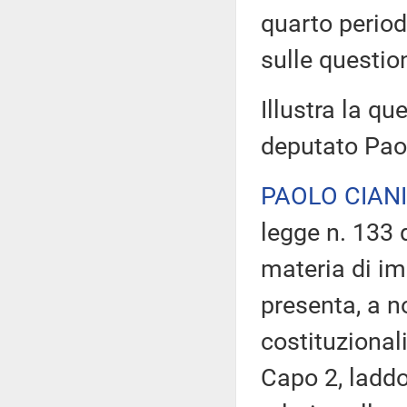
quarto perio
sulle question
Illustra la qu
deputato Paol
PAOLO CIANI
legge n. 133 
materia di im
presenta, a no
costituzional
Capo 2, laddo