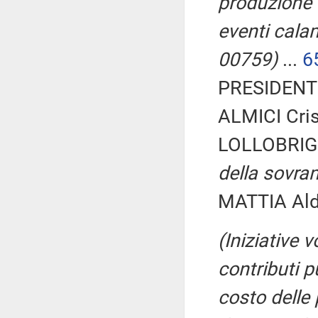
produzione o
eventi calam
00759)
...
6
PRESIDENTE
ALMICI Crist
LOLLOBRIG
della sovran
MATTIA Aldo
(Iniziative 
contributi pu
costo delle 