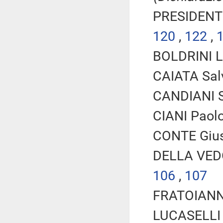
PRESIDENTE
120
,
122
,
BOLDRINI La
CAIATA Salv
CANDIANI S
CIANI Paolo
CONTE Gius
DELLA VEDO
106
,
107
FRATOIANNI
LUCASELLI Y