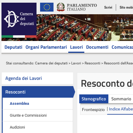
Scrivi
Sito mobi
Deputati
Organi Parlamentari
Lavori
Documenti
Comunica
Stai consultando:
Camera dei deputati
>
Lavori
>
Resoconti
>
Resoconti dell'As
Agenda dei Lavori
Resoconto d
Resoconti
Stenografico
Sommario
Assemblea
Indice Alfabe
Frontespizio
Giunte e Commissioni
Audizioni