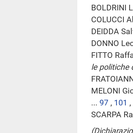
BOLDRINI La
COLUCCI Al
DEIDDA Salv
DONNO Leon
FITTO Raffa
le politiche
FRATOIANNI
MELONI Gio
...
97
,
101
,
SCARPA Rac
(Dichiarazio