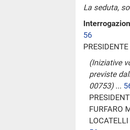
La seduta, sos
Interrogazio
56
PRESIDENTE 
(Iniziative v
previste dall
00753)
...
5
PRESIDENTE
FURFARO Ma
LOCATELLI 