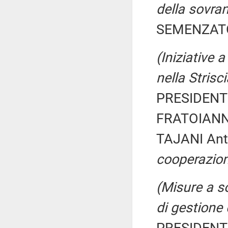
della sovran
SEMENZATO 
(Iniziative 
nella Strisc
PRESIDENTE
FRATOIANNI
TAJANI Ant
cooperazion
(Misure a so
di gestione 