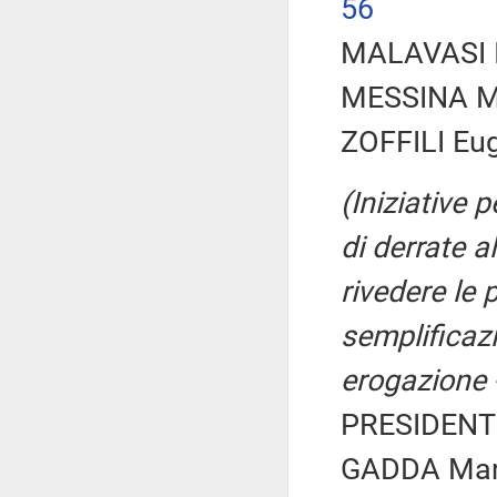
56
MALAVASI Il
MESSINA Man
ZOFFILI Eug
(Iniziative 
di derrate a
rivedere le 
semplificazi
erogazione 
PRESIDENTE
GADDA Maria