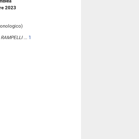
emblea
bre 2023
cronologico)
 RAMPELLI
...
1