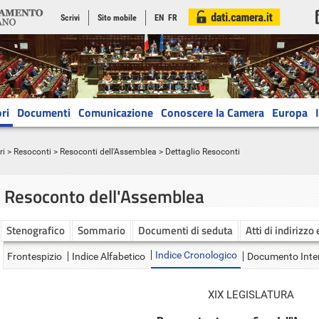
Scrivi
Sito mobile
EN
FR
ri
Documenti
Comunicazione
Conoscere la Camera
Europa
ri
>
Resoconti
>
Resoconti dell'Assemblea
> Dettaglio Resoconti
Resoconto dell'Assemblea
Stenografico
Sommario
Documenti di seduta
Atti di indirizzo
Indice Cronologico
Frontespizio
Indice Alfabetico
Documento Inte
XIX LEGISLATURA