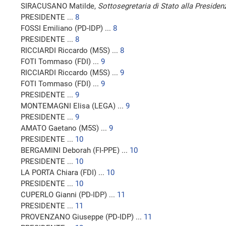
SIRACUSANO Matilde,
Sottosegretaria di Stato alla Presidenz
PRESIDENTE ...
8
FOSSI Emiliano (PD-IDP) ...
8
PRESIDENTE ...
8
RICCIARDI Riccardo (M5S) ...
8
FOTI Tommaso (FDI) ...
9
RICCIARDI Riccardo (M5S) ...
9
FOTI Tommaso (FDI) ...
9
PRESIDENTE ...
9
MONTEMAGNI Elisa (LEGA) ...
9
PRESIDENTE ...
9
AMATO Gaetano (M5S) ...
9
PRESIDENTE ...
10
BERGAMINI Deborah (FI-PPE) ...
10
PRESIDENTE ...
10
LA PORTA Chiara (FDI) ...
10
PRESIDENTE ...
10
CUPERLO Gianni (PD-IDP) ...
11
PRESIDENTE ...
11
PROVENZANO Giuseppe (PD-IDP) ...
11