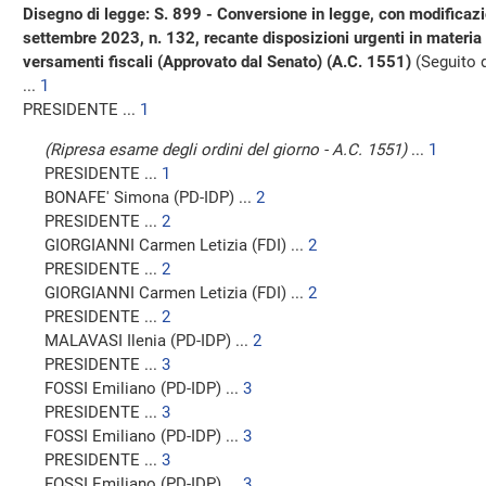
Disegno di legge: S. 899 - Conversione in legge, con modificazi
settembre 2023, n. 132, recante disposizioni urgenti in materia 
versamenti fiscali (Approvato dal Senato) (A.C. 1551)
(Seguito 
...
1
PRESIDENTE ...
1
(Ripresa esame degli ordini del giorno - A.C. 1551)
...
1
PRESIDENTE ...
1
BONAFE' Simona (PD-IDP) ...
2
PRESIDENTE ...
2
GIORGIANNI Carmen Letizia (FDI) ...
2
PRESIDENTE ...
2
GIORGIANNI Carmen Letizia (FDI) ...
2
PRESIDENTE ...
2
MALAVASI Ilenia (PD-IDP) ...
2
PRESIDENTE ...
3
FOSSI Emiliano (PD-IDP) ...
3
PRESIDENTE ...
3
FOSSI Emiliano (PD-IDP) ...
3
PRESIDENTE ...
3
FOSSI Emiliano (PD-IDP) ...
3