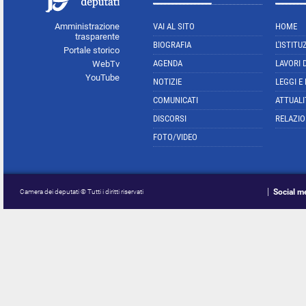
Amministrazione
VAI AL SITO
HOME
trasparente
BIOGRAFIA
L'ISTITU
Portale storico
AGENDA
LAVORI 
WebTv
YouTube
NOTIZIE
LEGGI E
COMUNICATI
ATTUALI
DISCORSI
RELAZIO
FOTO/VIDEO
Social m
Camera dei deputati © Tutti i diritti riservati