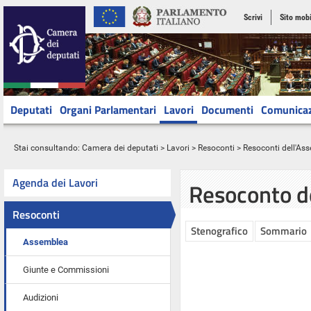
Scrivi
Sito mobi
Deputati
Organi Parlamentari
Lavori
Documenti
Comunica
Stai consultando:
Camera dei deputati
>
Lavori
>
Resoconti
>
Resoconti dell'As
Agenda dei Lavori
Resoconto d
Resoconti
Stenografico
Sommario
Assemblea
Giunte e Commissioni
Audizioni