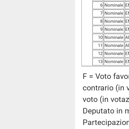
6
Nominale
E
7
Nominale
E
8
Nominale
E
9
Nominale
E
10
Nominale
A
11
Nominale
A
12
Nominale
E
13
Nominale
E
F = Voto favo
contrario (in
voto (in vota
Deputato in mi
Partecipazion