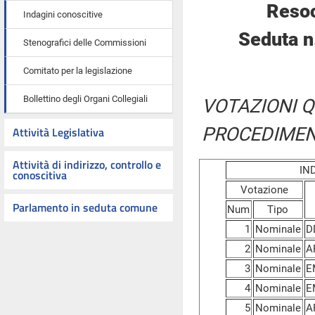
Resoc
Indagini conoscitive
Seduta n
Stenografici delle Commissioni
Comitato per la legislazione
Bollettino degli Organi Collegiali
VOTAZIONI Q
PROCEDIMEN
Attività Legislativa
Attività di indirizzo, controllo e
IN
conoscitiva
Votazione
Parlamento in seduta comune
Num
Tipo
1
Nominale
D
2
Nominale
A
3
Nominale
E
4
Nominale
E
5
Nominale
A