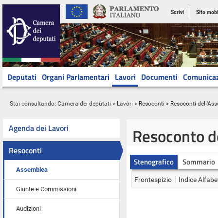
Scrivi
Sito mobi
Deputati
Organi Parlamentari
Lavori
Documenti
Comunica
Stai consultando:
Camera dei deputati
>
Lavori
>
Resoconti
>
Resoconti dell'As
Agenda dei Lavori
Resoconto d
Resoconti
Stenografico
Sommario
Assemblea
Frontespizio
Indice Alfabe
Giunte e Commissioni
Audizioni