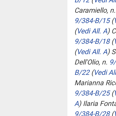
B/12
(
Vedi All
Caramiello, n.
9/384-B/15
(
(
Vedi All. A
)
C
9/384-B/18
(
(
Vedi All. A
)
Se
Dell'Olio, n.
9/
B/22
(
Vedi All
Marianna Ricc
9/384-B/25
(
A
)
Ilaria Font
9/384-B/28
(