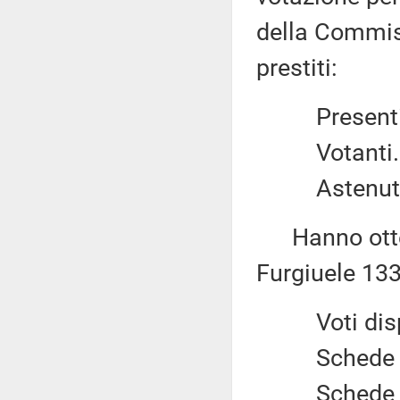
della Commiss
prestiti:
Presenti..
Votanti..
Astenuti.
Hanno otten
Furgiuele 133;
Voti disper
Schede bia
Schede nul