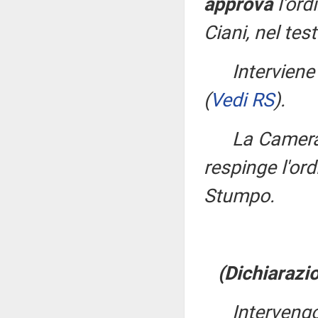
approva
l'ord
Ciani, nel tes
Interviene
(
Vedi RS
)
.
La Camera
respinge l'ord
Stumpo.
(Dichiarazio
Interveng