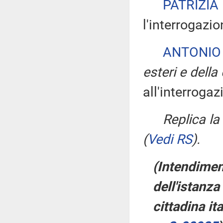
PATRIZI
l'interrogazio
ANTONIO
esteri e dell
all'interrogaz
Replica l
(
Vedi RS
)
.
(Intendimen
dell'istanza
cittadina it