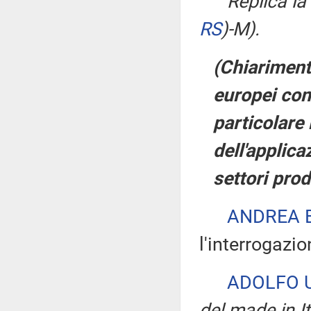
Replica l
RS
)
-M).
(Chiarimenti
europei cont
particolare 
dell'applicaz
settori prod
ANDREA 
l'interrogazio
ADOLFO 
del made in It