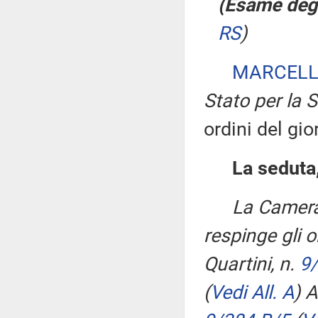
(Esame degl
RS
)
MARCEL
Stato per la 
ordini del gio
La seduta,
La Camera
respinge gli o
Quartini, n.
9/
(
Vedi All. A
)
Al