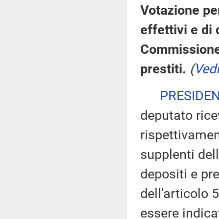
Votazione per
effettivi e d
Commissione d
prestiti.
(
Ved
PRESIDE
deputato ric
rispettivamen
supplenti del
depositi e pr
dell'articolo
essere indicat