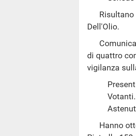
Risultano el
Dell'Olio.
Comunica il r
di quattro c
vigilanza sull
Presenti..
Votanti..
Astenuti.
Hanno otten