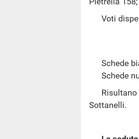
Pietrella 158;
Voti dispers
Schede bian
Schede null
Risultano el
Sottanelli.