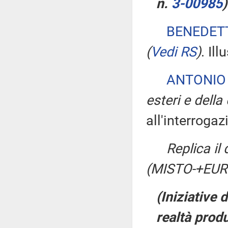
n.
3-00985
)
BENEDET
(
Vedi RS
)
. Ill
ANTONIO
esteri e dell
all'interrogaz
Replica il
(MISTO-+EU
(Iniziative 
realtà prod