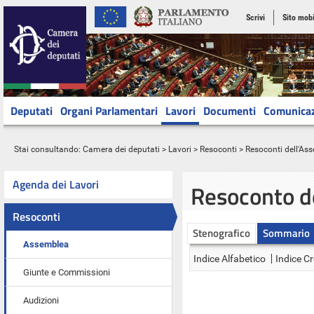
Scrivi
Sito mobi
Deputati
Organi Parlamentari
Lavori
Documenti
Comunica
Stai consultando:
Camera dei deputati
>
Lavori
>
Resoconti
>
Resoconti dell'As
Agenda dei Lavori
Resoconto d
Resoconti
Stenografico
Sommario
Assemblea
Indice Alfabetico
Indice C
Giunte e Commissioni
Audizioni