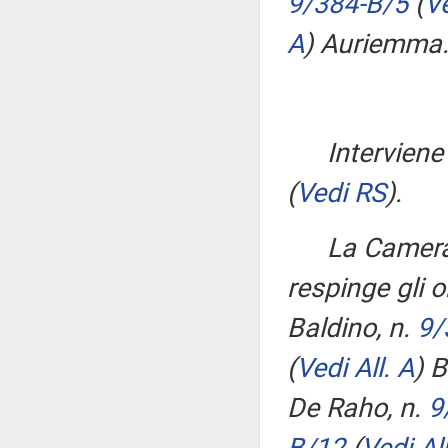
9/384-B/5
(
Ve
A
)
Auriemma
Interviene
(
Vedi RS
)
.
La Camera
respinge gli o
Baldino, n.
9/
(
Vedi All. A
)
Br
De Raho, n.
9