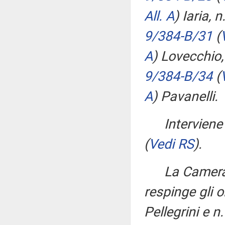
All. A
)
Iaria, n
9/384-B/31
(
A
)
Lovecchio,
9/384-B/34
(
A
)
Pavanelli.
Interviene
(
Vedi RS
)
.
La Camera
respinge gli o
Pellegrini e n.