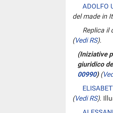
ADOLFO 
del made in It
Replica il
(
Vedi RS
)
.
(Iniziative
giuridico de
00990
)
(
Ved
ELISABE
(
Vedi RS
)
. Ill
ALESSAN