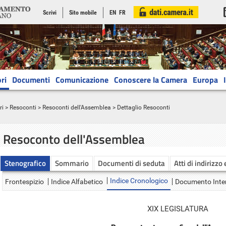
Scrivi
Sito mobile
EN
FR
ri
Documenti
Comunicazione
Conoscere la Camera
Europa
ri
>
Resoconti
>
Resoconti dell'Assemblea
> Dettaglio Resoconti
Resoconto dell'Assemblea
Stenografico
Sommario
Documenti di seduta
Atti di indirizzo
Indice Cronologico
Frontespizio
Indice Alfabetico
Documento Inte
XIX LEGISLATURA