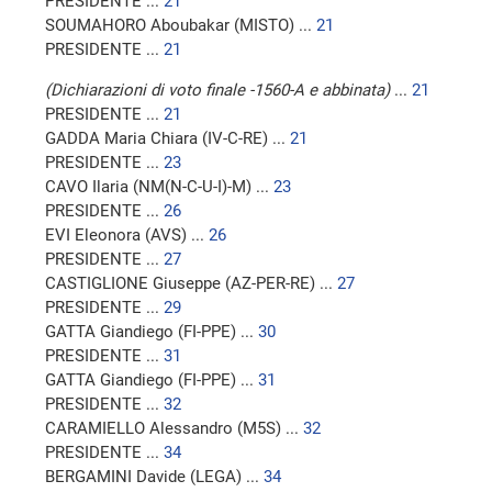
PRESIDENTE ...
21
SOUMAHORO Aboubakar (MISTO) ...
21
PRESIDENTE ...
21
(Dichiarazioni di voto finale -1560-A e abbinata)
...
21
PRESIDENTE ...
21
GADDA Maria Chiara (IV-C-RE) ...
21
PRESIDENTE ...
23
CAVO Ilaria (NM(N-C-U-I)-M) ...
23
PRESIDENTE ...
26
EVI Eleonora (AVS) ...
26
PRESIDENTE ...
27
CASTIGLIONE Giuseppe (AZ-PER-RE) ...
27
PRESIDENTE ...
29
GATTA Giandiego (FI-PPE) ...
30
PRESIDENTE ...
31
GATTA Giandiego (FI-PPE) ...
31
PRESIDENTE ...
32
CARAMIELLO Alessandro (M5S) ...
32
PRESIDENTE ...
34
BERGAMINI Davide (LEGA) ...
34