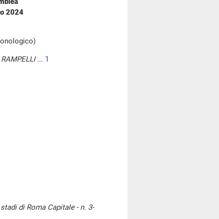
emblea
io 2024
cronologico)
 RAMPELLI
...
1
 stadi di Roma Capitale - n. 3-