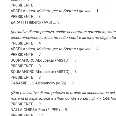
PRESIDENTE ...
1
ABODI Andrea,
Ministro per lo Sport e i giovani
...
1
PRESIDENTE ...
3
ZARATTI Filiberto (AVS) ...
3
(Iniziative di competenza, anche di carattere normativo, volte
discriminazione e razzismo nello sport e all'interno degli stad
PRESIDENTE ...
4
ABODI Andrea,
Ministro per lo Sport e i giovani
...
4
PRESIDENTE ...
7
SOUMAHORO Aboubakar (MISTO) ...
7
PRESIDENTE ...
8
SOUMAHORO Aboubakar (MISTO) ...
8
PRESIDENTE ...
8
CARAMIELLO Alessandro (M5S) ...
8
(Dati e iniziative di competenza in ordine all'applicazione del p
materia di separazione e affido condiviso dei figli - n. 2-00198
PRESIDENTE ...
9
DALLA CHIESA Rita (FI-PPE) ...
9
PRESIDENTE ...
12