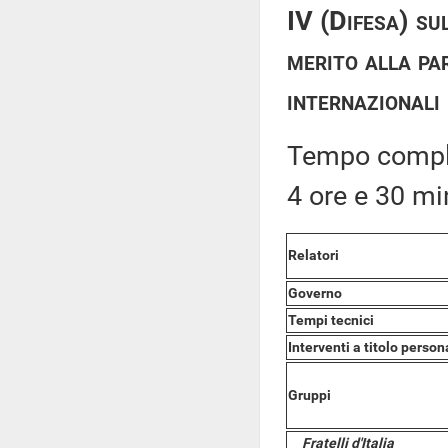
IV (Difesa) sul
merito alla par
internazionali
Tempo comples
4 ore e 30 mi
Relatori
Governo
Tempi tecnici
Interventi a titolo person
Gruppi
Fratelli d'Italia