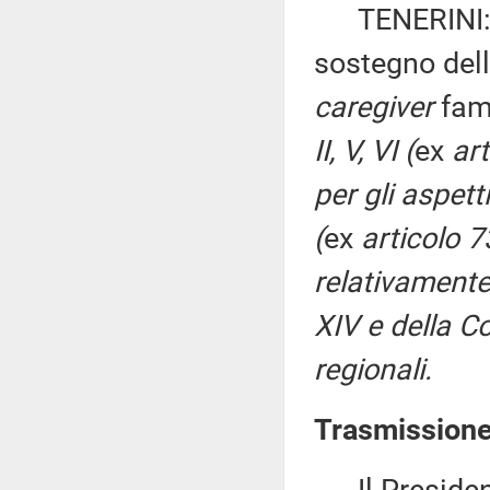
TENERINI: «D
sostegno dell'
caregiver
fami
II, V, VI (
ex
ar
per gli aspetti
(
ex
articolo 
relativamente 
XIV e della C
regionali.
Trasmissione 