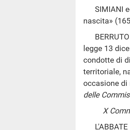
SIMIANI ed al
nascita» (16
BERRUTO ed a
legge 13 dice
condotte di d
territoriale,
occasione di
delle Commissi
X Commi
L'ABBATE ed 