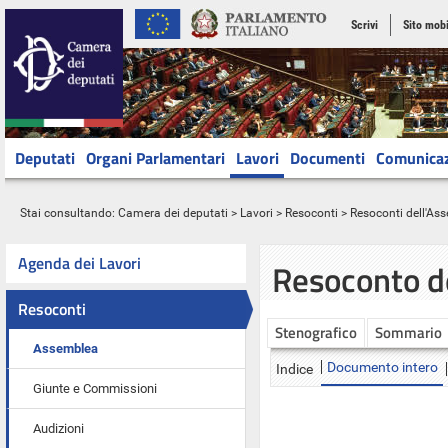
Scrivi
Sito mobi
Deputati
Organi Parlamentari
Lavori
Documenti
Comunica
Stai consultando:
Camera dei deputati
>
Lavori
>
Resoconti
>
Resoconti dell'As
Agenda dei Lavori
Resoconto d
Resoconti
Stenografico
Sommario
Assemblea
Documento intero
Indice
Giunte e Commissioni
Audizioni