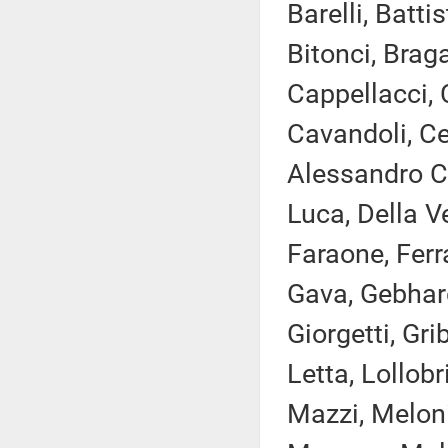
Barelli, Batti
Bitonci, Brag
Cappellacci, 
Cavandoli, Cec
Alessandro Co
Luca, Della V
Faraone, Ferra
Gava, Gebhard
Giorgetti, Gr
Letta, Lollob
Mazzi, Meloni