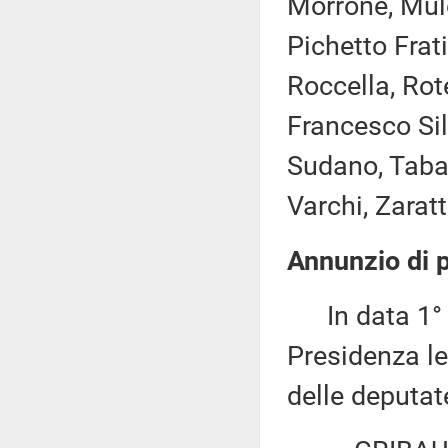
Morrone, Mul
Pichetto Fratin
Roccella, Rot
Francesco Silv
Sudano, Tabac
Varchi, Zaratti
Annunzio di p
In data 1° m
Presidenza le
delle deputat