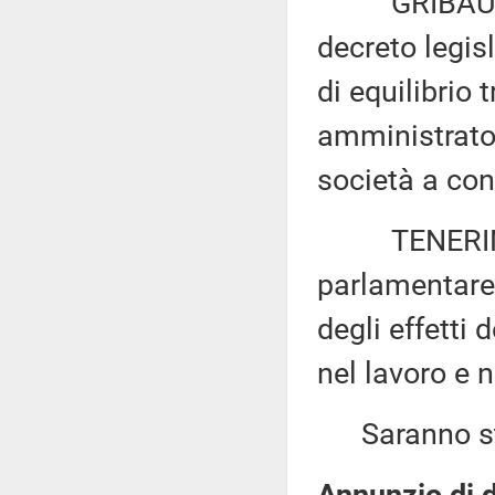
GRIBAUDO: «
decreto legis
di equilibrio 
amministrator
società a con
TENERINI: «
parlamentare p
degli effetti d
nel lavoro e 
Saranno sta