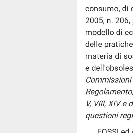
consumo, di c
2005, n. 206, 
modello di ec
delle pratich
materia di sos
e dell'obsol
Commissioni I,
Regolamento, p
V, VIII, XIV 
questioni regi
FOSSI ed altr