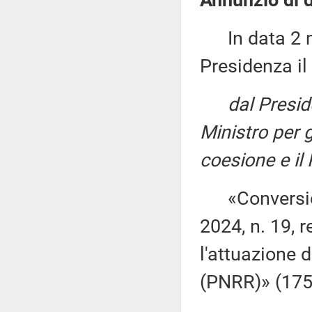
Annunzio di d
In data 2 ma
Presidenza il
dal Presid
Ministro per gl
coesione e il
«Conversione
2024, n. 19, r
l'attuazione d
(PNRR)» (175