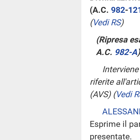
(A.C.
982
​-
12
(
Vedi RS
)
(Ripresa esa
A.C.
982-A
​)
Intervien
riferite all'ar
(AVS)
(
Vedi R
ALESSAN
Esprime il pa
presentate.