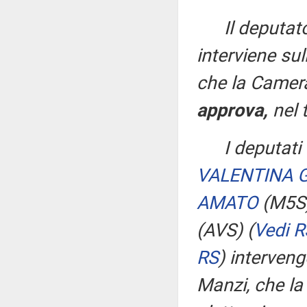
Il deputa
interviene s
che la Camera
approva,
nel 
I deputati
VALENTINA 
AMATO
(M5S
(AVS)
(
Vedi R
RS
)
interven
Manzi, che l