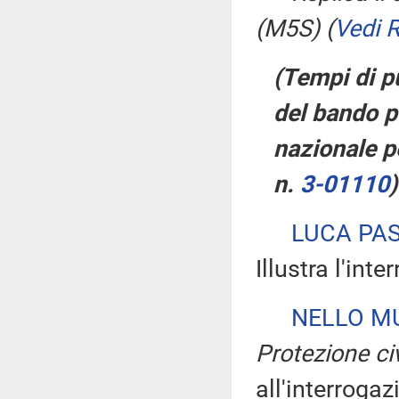
(M5S)
(
Vedi 
(Tempi di p
del bando p
nazionale pe
n.
3-01110
)
LUCA PA
Illustra l'int
NELLO M
Protezione civ
all'interrogaz