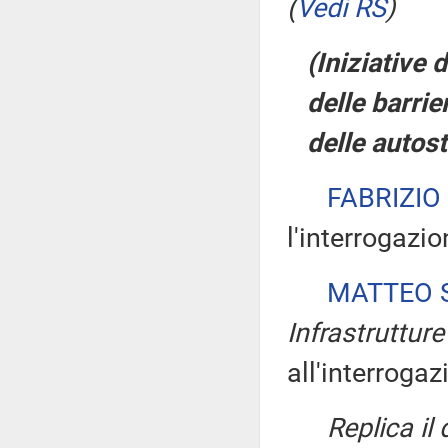
(
Vedi RS
)
(Iniziative 
delle barrie
delle autos
FABRIZIO
l'interrogazio
MATTEO S
Infrastrutture
all'interrogaz
Replica il