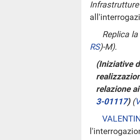
Infrastrutture
all'interrogaz
Replica l
RS
)
-M).
(Iniziative 
realizzazio
relazione ai
3-01117
)
(
V
VALENTI
l'interrogazio