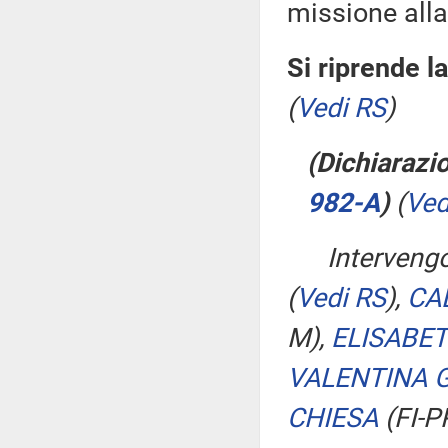
missione alla
Si riprende l
(
Vedi RS
)
(Dichiarazio
982-A
​)
(
Ved
Interveng
(
Vedi RS
)
,
CA
M),
ELISABET
VALENTINA 
CHIESA
(FI-P