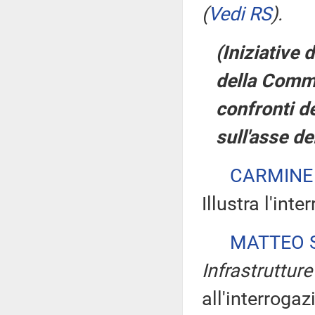
(
Vedi RS
)
.
(Iniziative
della Commi
confronti de
sull'asse d
CARMINE
Illustra l'int
MATTEO S
Infrastrutture
all'interrogaz