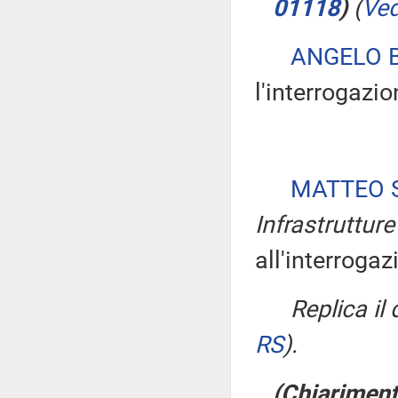
01118
)
(
Ved
ANGELO 
l'interrogazio
MATTEO S
Infrastrutture
all'interrogaz
Replica il
RS
)
.
(Chiarimenti