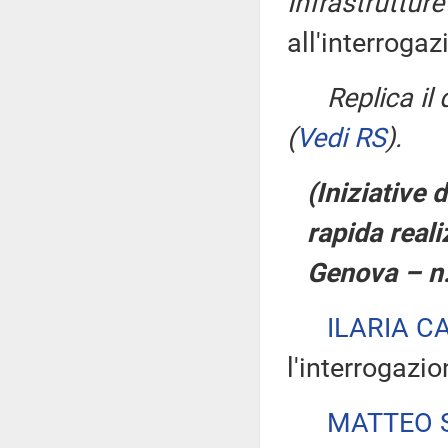
Infrastrutture
all'interrogaz
Replica il
(
Vedi RS
)
.
(Iniziative
rapida real
Genova – n
ILARIA C
l'interrogazio
MATTEO S