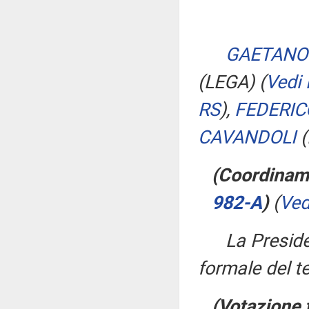
GAETANO
(LEGA)
(
Vedi
RS
)
,
FEDERIC
CAVANDOLI
(
(Coordiname
982-A
​)
(
Ved
La Presid
formale del t
(Votazione 