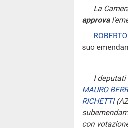
La Camera
approva
l'em
ROBERTO
suo emendam
I deputati
MAURO BER
RICHETTI
(AZ
subemendamen
con votazione