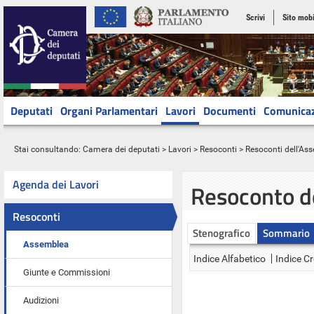
Scrivi
Sito mobi
Deputati
Organi Parlamentari
Lavori
Documenti
Comunica
Stai consultando:
Camera dei deputati
>
Lavori
>
Resoconti
>
Resoconti dell'As
Agenda dei Lavori
Resoconto d
Resoconti
Stenografico
Sommario
Assemblea
Indice Alfabetico
Indice C
Giunte e Commissioni
Audizioni