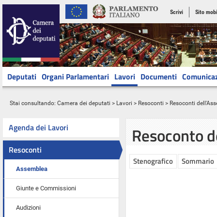
Scrivi
Sito mobi
Deputati
Organi Parlamentari
Lavori
Documenti
Comunica
Stai consultando:
Camera dei deputati
>
Lavori
>
Resoconti
>
Resoconti dell'As
Agenda dei Lavori
Resoconto d
Resoconti
Stenografico
Sommario
Assemblea
Giunte e Commissioni
Audizioni