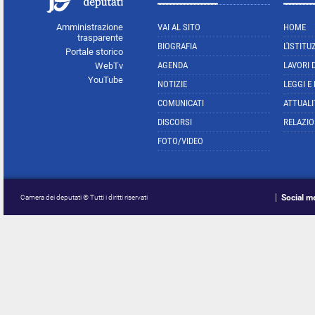
Amministrazione
VAI AL SITO
HOME
trasparente
BIOGRAFIA
L'ISTITU
Portale storico
AGENDA
LAVORI 
WebTv
YouTube
NOTIZIE
LEGGI E
COMUNICATI
ATTUALI
DISCORSI
RELAZIO
FOTO/VIDEO
Social m
Camera dei deputati © Tutti i diritti riservati