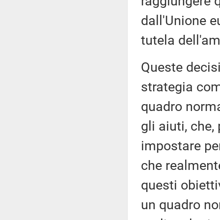
raggiungere q
dall'Unione e
tutela dell'a
Queste decis
strategia com
quadro normat
gli aiuti, che
impostare per
che realmente
questi obietti
un quadro nor