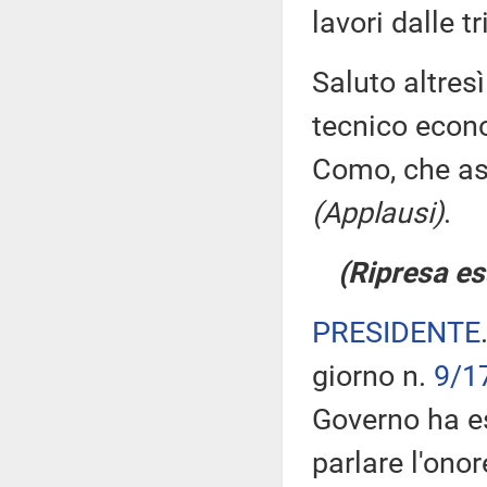
lavori dalle t
Saluto altresì
tecnico econo
Como, che ass
(Applausi)
.
(Ripresa es
PRESIDENTE
giorno n.
9/1
Governo ha es
parlare l'ono