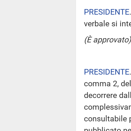
PRESIDENTE
verbale si in
(È approvato)
PRESIDENTE
comma 2, del
decorrere dal
complessivam
consultabile 
pubblicato nel