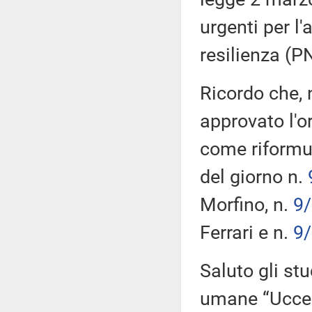
urgenti per l
resilienza (P
Ricordo che, n
approvato l'o
come riformul
del giorno n.
Morfino, n.
9/
Ferrari e n.
9/
Saluto gli stu
umane “Uccell