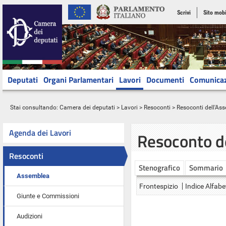
Scrivi
Sito mobi
Deputati
Organi Parlamentari
Lavori
Documenti
Comunica
Stai consultando:
Camera dei deputati
>
Lavori
>
Resoconti
>
Resoconti dell'As
Agenda dei Lavori
Resoconto d
Resoconti
Stenografico
Sommario
Assemblea
Frontespizio
Indice Alfabe
Giunte e Commissioni
Audizioni