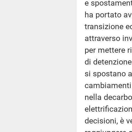
e spostamenti
ha portato ava
transizione e
attraverso in
per mettere r
di detenzione
si spostano ad
cambiamenti c
nella decarbo
elettrificazi
decisioni, è v