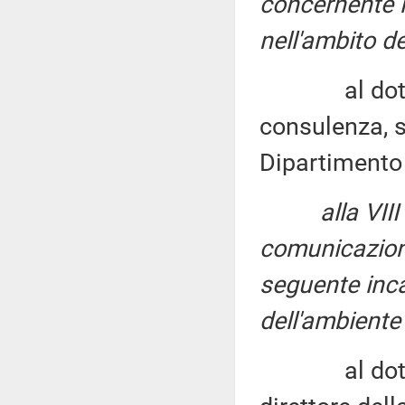
concernente i
nell'ambito de
al dottor Mi
consulenza, s
Dipartimento 
alla VI
comunicazion
seguente inca
dell'ambiente
al dottor G