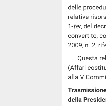
delle procedu
relative risor
1-
ter
, del de
convertito, c
2009, n. 2, ri
Questa rela
(Affari costi
alla V Commis
Trasmissione 
della Preside