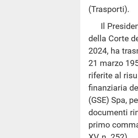
(Trasporti).
Il Presidente
della Corte de
2024, ha tras
21 marzo 1958
riferite al ri
finanziaria de
(GSE) Spa, per
documenti rime
primo comma, 
XV, n. 252).