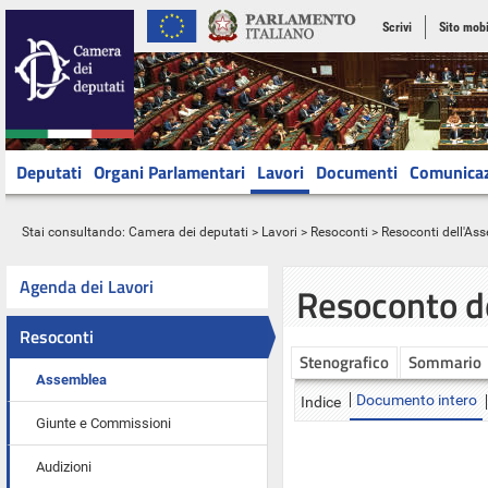
Scrivi
Sito mobi
Deputati
Organi Parlamentari
Lavori
Documenti
Comunica
Stai consultando:
Camera dei deputati
>
Lavori
>
Resoconti
>
Resoconti dell'As
Agenda dei Lavori
Resoconto d
Resoconti
Stenografico
Sommario
Assemblea
Documento intero
Indice
Giunte e Commissioni
Audizioni