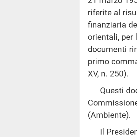
21 marzo 1958
riferite al ri
finanziaria de
orientali, per
documenti rime
primo comma, 
XV, n. 250).
Questi docu
Commissione 
(Ambiente).
Il Presidente