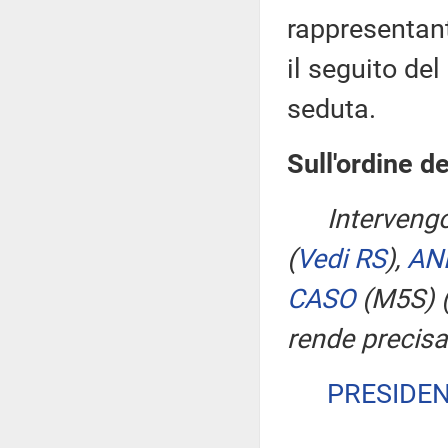
rappresentant
il seguito del
seduta.
Sull'ordine de
Interveng
(
Vedi RS
)
,
AN
CASO
(M5S)
rende precisa
PRESIDE