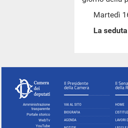
Martedì 16 l
La seduta 
Il Presidente
Il Sen
della Camera
della 
Amministrazione
VAI AL SITO
HOME
trasparente
BIOGRAFIA
L'ISTITU
Portale storico
AGENDA
LAVORI 
WebTv
YouTube
NOTIZIE
LEGGI E