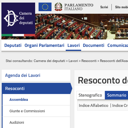
Scrivi
Sito mobi
Deputati
Organi Parlamentari
Lavori
Documenti
Comunica
Stai consultando:
Camera dei deputati
>
Lavori
>
Resoconti
>
Resoconti dell'As
Agenda dei Lavori
Resoconto d
Resoconti
Stenografico
Sommario
Assemblea
Indice Alfabetico
Indice C
Giunte e Commissioni
Audizioni