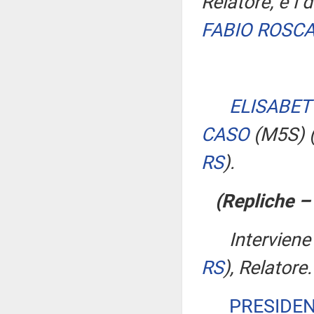
Relatore, e i 
FABIO ROSCA
ELISABET
CASO
(M5S)
RS
)
.
(Repliche –
Interviene
RS
)
, Relatore.
PRESIDE