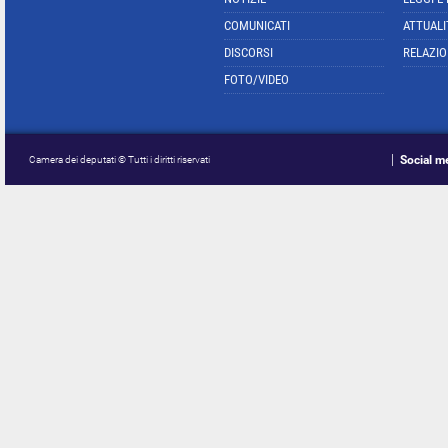
COMUNICATI
ATTUALI
DISCORSI
RELAZIO
FOTO/VIDEO
Social m
Camera dei deputati © Tutti i diritti riservati