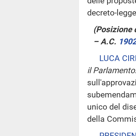
delle proposte
decreto-legge
(Posizione d
– A.C.
190
LUCA CIR
il Parlamento
sull'approva
subemendament
unico del dis
della Commis
PRESIDE