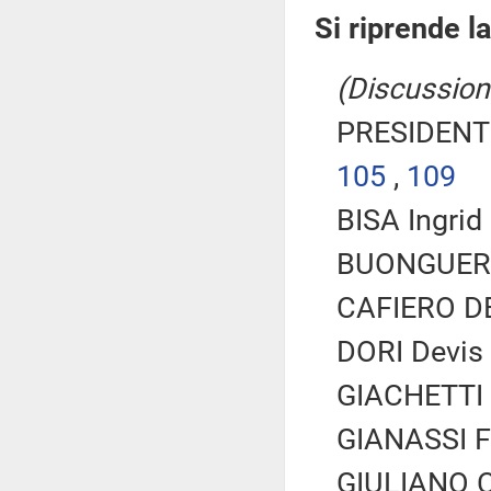
Si riprende l
(Discussione
PRESIDENTE
105
,
109
BISA Ingrid
BUONGUERRIE
CAFIERO DE
DORI Devis 
GIACHETTI R
GIANASSI Fe
GIULIANO Ca