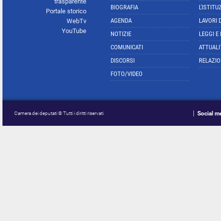
trasparente
BIOGRAFIA
L'ISTITU
Portale storico
AGENDA
LAVORI 
WebTv
YouTube
NOTIZIE
LEGGI E
COMUNICATI
ATTUALI
DISCORSI
RELAZIO
FOTO/VIDEO
Social m
Camera dei deputati © Tutti i diritti riservati