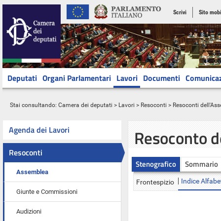
Scrivi
Sito mobi
Deputati
Organi Parlamentari
Lavori
Documenti
Comunica
Stai consultando:
Camera dei deputati
>
Lavori
>
Resoconti
>
Resoconti dell'As
Agenda dei Lavori
Resoconto d
Resoconti
Stenografico
Sommario
Assemblea
Indice Alfabe
Frontespizio
Giunte e Commissioni
Audizioni