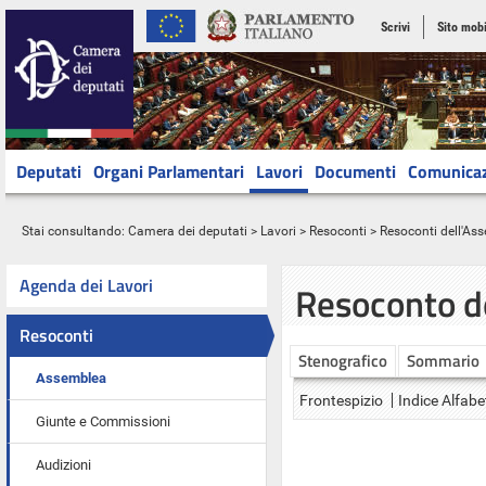
Scrivi
Sito mobi
Deputati
Organi Parlamentari
Lavori
Documenti
Comunica
Stai consultando:
Camera dei deputati
>
Lavori
>
Resoconti
>
Resoconti dell'As
Agenda dei Lavori
Resoconto d
Resoconti
Stenografico
Sommario
Assemblea
Frontespizio
Indice Alfabe
Giunte e Commissioni
Audizioni