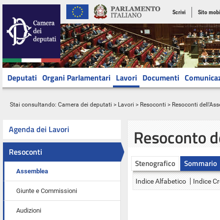
Scrivi
Sito mobi
Deputati
Organi Parlamentari
Lavori
Documenti
Comunica
Stai consultando:
Camera dei deputati
>
Lavori
>
Resoconti
>
Resoconti dell'As
Agenda dei Lavori
Resoconto d
Resoconti
Stenografico
Sommario
Assemblea
Indice Alfabetico
Indice C
Giunte e Commissioni
Audizioni