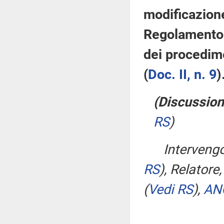
modificazion
Regolamento p
dei procedime
(
Doc. II, n. 9
)
(Discussion
RS
)
Interven
RS
)
, Relatore,
(
Vedi RS
)
,
AN