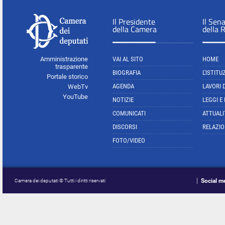
Il Presidente
Il Sen
della Camera
della 
Amministrazione
VAI AL SITO
HOME
trasparente
BIOGRAFIA
L'ISTITU
Portale storico
AGENDA
LAVORI 
WebTv
YouTube
NOTIZIE
LEGGI E
COMUNICATI
ATTUALI
DISCORSI
RELAZIO
FOTO/VIDEO
Social m
Camera dei deputati © Tutti i diritti riservati