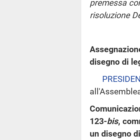
premessa con 
risoluzione D
Assegnazione
disegno di l
PRESIDE
all'Assemble
Comunicazioni
123-
bis
, com
un disegno di