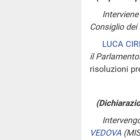
Intervien
Consiglio dei 
LUCA CIR
il Parlamento
risoluzioni p
(Dichiarazio
Interveng
VEDOVA
(MI