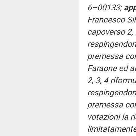
6–00133;
ap
Francesco Sil
capoverso 2, l
respingendone 
premessa con 
Faraone ed al
2, 3, 4 riformu
respingendone 
premessa con
votazioni la r
limitatamente 