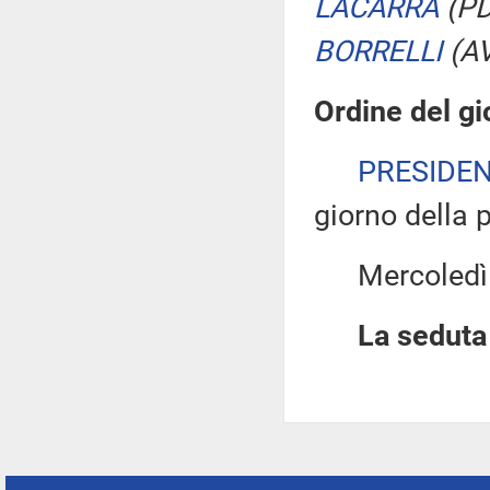
LACARRA
(PD
BORRELLI
(A
Ordine del gi
PRESIDE
giorno della 
Mercoledì 16
La seduta 