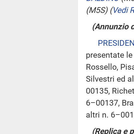
(M5S)
(
Vedi 
(Annunzio di
PRESIDE
presentate le
Rossello, Pi
Silvestri ed a
00135, Richett
6–00137, Brag
altri n. 6–00
(Replica e 