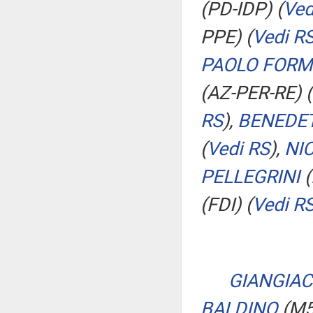
(PD-IDP)
(
Ved
PPE)
(
Vedi R
PAOLO FORM
(AZ-PER-RE)
(
RS
)
,
BENEDE
(
Vedi RS
)
,
NI
PELLEGRINI
(
(FDI)
(
Vedi R
GIANGIAC
BALDINO
(M