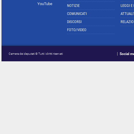
YouTube
NOTIZIE
LEGGI E
COMUNICATI
ATTUALI
DISCORSI
RELAZIO
FOTO/VIDEO
Social m
Camera dei deputati © Tutti i diritti riservati