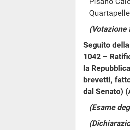
Pisano Calo
Quartapelle
(Votazione 
Seguito della
1042 – Ratifi
la Repubblica 
brevetti, fat
dal Senato) (
(Esame degl
(Dichiarazio