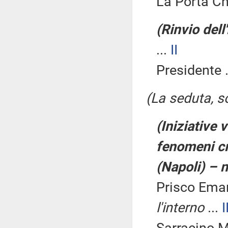
La Porta Chi
(Rinvio dell
...
II
Presidente .
(La seduta, so
(Iniziative 
fenomeni cri
(Napoli) – n.
Prisco Ema
l'interno
...
I