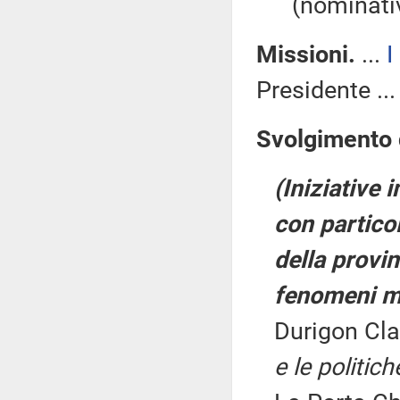
(nominativ
Missioni.
...
I
Presidente ..
Svolgimento d
(Iniziative i
con particol
della provin
fenomeni ma
Durigon Cla
e le politich