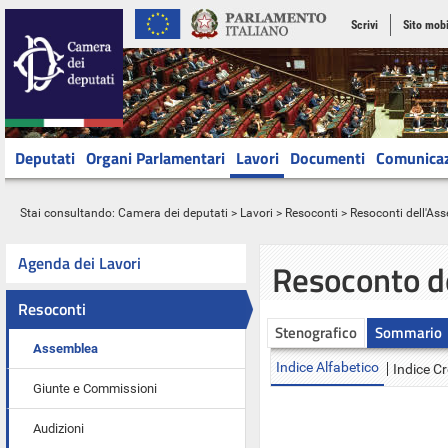
Scrivi
Sito mobi
Deputati
Organi Parlamentari
Lavori
Documenti
Comunica
Stai consultando:
Camera dei deputati
>
Lavori
>
Resoconti
>
Resoconti dell'As
Agenda dei Lavori
Resoconto d
Resoconti
Stenografico
Sommario
Assemblea
Indice Alfabetico
Indice C
Giunte e Commissioni
Audizioni