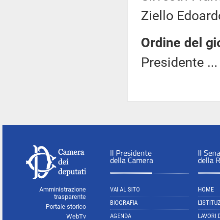
Ziello Edoard
Ordine del gi
Presidente ..
Il Presidente
Il Sen
della Camera
della 
Amministrazione
VAI AL SITO
HOME
trasparente
BIOGRAFIA
L'ISTITU
Portale storico
AGENDA
LAVORI 
WebTv