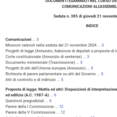
DOCUMENTI ESAMINATI NEL CORSO DE
COMUNICAZIONI ALL'ASSEMB
Seduta n. 385 di giovedì 21 novem
INDICE
Comunicazioni
...
3
Missioni valevoli nella seduta del 21 novembre 2024 ...
3
Progetti di legge (Annunzio; Adesione di deputati a proposte di l
Corte costituzionale (Annunzio di sentenze) ...
3
Documento ministeriale (Trasmissione) ...
5
Progetti di atti dell'Unione europea (Annunzio) ...
5
Richiesta di parere parlamentare su atti del Governo ...
5
Atti di controllo e di indirizzo ...
5
Proposta di legge: Mattia ed altri: Disposizioni di interpretazion
ed edilizia (A.C. 1987-A)
...
6
Questioni pregiudiziali ...
6
Parere della I Commissione ...
12
Parere della V Commissione ...
12