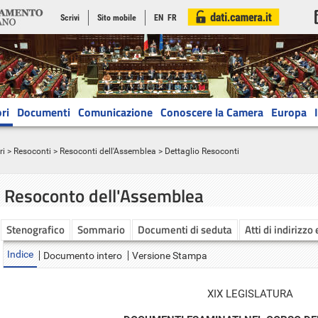
Scrivi
Sito mobile
EN
FR
ri
Documenti
Comunicazione
Conoscere la Camera
Europa
ri
>
Resoconti
>
Resoconti dell'Assemblea
> Dettaglio Resoconti
Resoconto dell'Assemblea
Stenografico
Sommario
Documenti di seduta
Atti di indirizzo
Indice
Documento intero
Versione Stampa
XIX LEGISLATURA