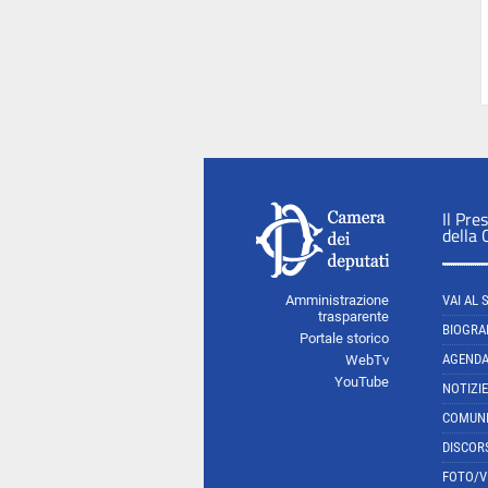
Il Pre
della
Amministrazione
VAI AL 
trasparente
BIOGRA
Portale storico
AGEND
WebTv
YouTube
NOTIZIE
COMUNI
DISCOR
FOTO/V