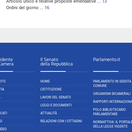
Articolo unico e relative proposte emendative ...
13
Ordini del giorno ...
16
sidente
Il Senato
Parlamento.it
 Camera
della Repubblica
SITO
HOME
PARLAMENTO IN SEDUTA
COMUNE
FIA
L'ISTITUZIONE
ORGANISMI BICAMERALI
A
LAVORI DEL SENATO
RAPPORTI INTERNAZIONA
LEGGI E DOCUMENTI
POLO BIBLIOTECARIO
CATI
ATTUALITÀ
PARLAMENTARE
SI
RELAZIONI CON I CITTADINI
NORMATTIVA: IL PORTAL
DELLA LEGGE VIGENTE
IDEO