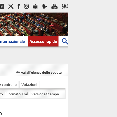
Internazionale
Accesso rapido
vai all'elenco delle sedute
 e controllo
Votazioni
ro
Formato Xml
Versione Stampa
O