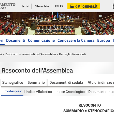
Scrivi
Sito mobile
EN
FR
ri
Documenti
Comunicazione
Conoscere la Camera
Europa
ri
>
Resoconti
>
Resoconti dell'Assemblea
> Dettaglio Resoconti
Resoconto dell'Assemblea
Stenografico
Sommario
Documenti di seduta
Atti di indirizzo
Frontespizio
Indice Alfabetico
Indice Cronologico
Documento Inte
RESOCONTO
SOMMARIO e STENOGRAFIC