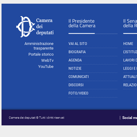
Il Presidente
Il Sen
della Camera
della 
Amministrazione
VAI AL SITO
HOME
trasparente
BIOGRAFIA
L'ISTITU
Portale storico
AGENDA
LAVORI 
WebTv
YouTube
NOTIZIE
LEGGI E
COMUNICATI
ATTUALI
DISCORSI
RELAZIO
FOTO/VIDEO
Social m
Camera dei deputati © Tutti i diritti riservati