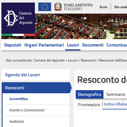
Scrivi
Sito mobi
Deputati
Organi Parlamentari
Lavori
Documenti
Comunica
Stai consultando:
Camera dei deputati
>
Lavori
>
Resoconti
>
Resoconti dell'As
Agenda dei Lavori
Resoconto d
Resoconti
Stenografico
Sommario
Assemblea
Indice Alfabe
Frontespizio
Giunte e Commissioni
Audizioni