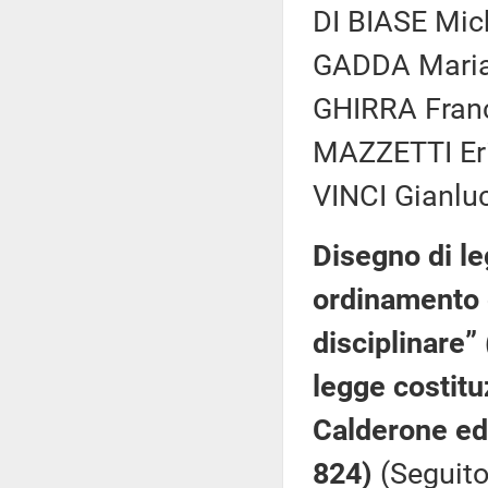
DI BIASE Mich
GADDA Maria 
GHIRRA Franc
MAZZETTI Eric
VINCI Gianluc
Disegno di le
ordinamento g
disciplinare”
legge costitu
Calderone ed 
824)
(Seguito