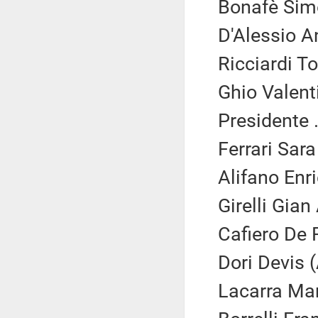
Bonafè Simo
D'Alessio A
Ricciardi To
Ghio Valent
Presidente .
Ferrari Sara
Alifano Enr
Girelli Gian
Cafiero De 
Dori Devis (
Lacarra Mar