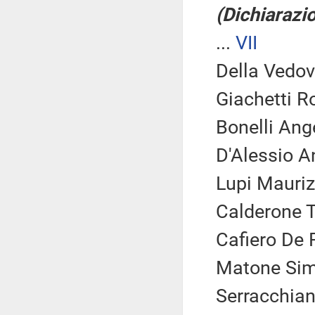
(Dichiarazio
...
VII
Della Vedov
Giachetti Ro
Bonelli Ang
D'Alessio A
Lupi Mauriz
Calderone 
Cafiero De 
Matone Sim
Serracchian