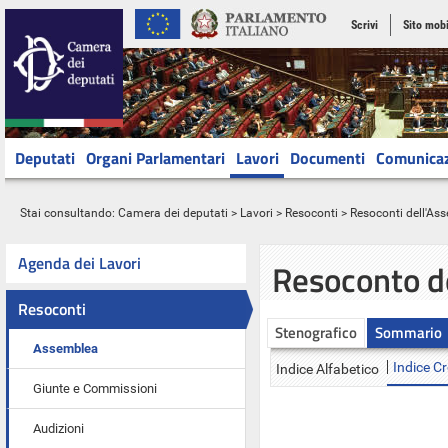
Scrivi
Sito mobi
Deputati
Organi Parlamentari
Lavori
Documenti
Comunica
Stai consultando:
Camera dei deputati
>
Lavori
>
Resoconti
>
Resoconti dell'As
Agenda dei Lavori
Resoconto d
Resoconti
Stenografico
Sommario
Assemblea
Indice C
Indice Alfabetico
Giunte e Commissioni
Audizioni