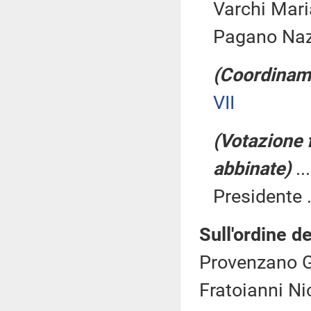
Varchi Maria
Pagano Naza
(Coordiname
VII
(Votazione 
abbinate)
..
Presidente .
Sull'ordine de
Provenzano G
Fratoianni Ni