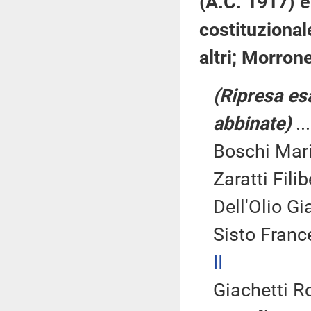
(A.C. 1917) e
costituzional
altri; Morron
(Ripresa es
abbinate)
..
Boschi Mari
Zaratti Fili
Dell'Olio G
Sisto Franc
II
Giachetti Ro