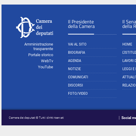
Il Presidente
Il Sen
della Camera
della 
Amministrazione
VAI AL SITO
HOME
trasparente
BIOGRAFIA
L'ISTITU
Portale storico
AGENDA
LAVORI 
WebTv
YouTube
NOTIZIE
LEGGI E
COMUNICATI
ATTUALI
DISCORSI
RELAZIO
FOTO/VIDEO
Social m
Camera dei deputati © Tutti i diritti riservati