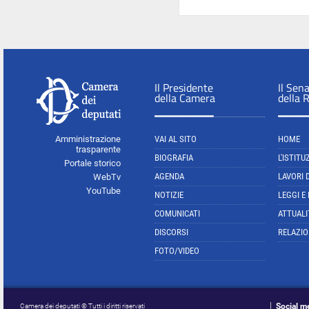
Il Presidente
Il Sen
della Camera
della 
Amministrazione
VAI AL SITO
HOME
trasparente
BIOGRAFIA
L'ISTITU
Portale storico
AGENDA
LAVORI 
WebTv
YouTube
NOTIZIE
LEGGI E
COMUNICATI
ATTUALI
DISCORSI
RELAZIO
FOTO/VIDEO
Social m
Camera dei deputati © Tutti i diritti riservati