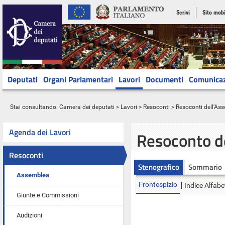
Scrivi
Sito mobi
Deputati
Organi Parlamentari
Lavori
Documenti
Comunica
Stai consultando:
Camera dei deputati
>
Lavori
>
Resoconti
>
Resoconti dell'As
Agenda dei Lavori
Resoconto d
Resoconti
Stenografico
Sommario
Assemblea
Frontespizio
Indice Alfabe
Giunte e Commissioni
Audizioni