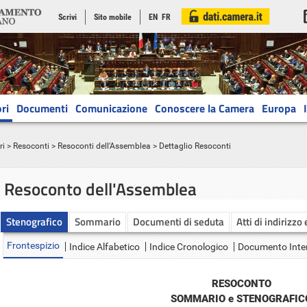
Scrivi
Sito mobile
EN
FR
ri
Documenti
Comunicazione
Conoscere la Camera
Europa
ri
>
Resoconti
>
Resoconti dell'Assemblea
> Dettaglio Resoconti
Resoconto dell'Assemblea
Stenografico
Sommario
Documenti di seduta
Atti di indirizzo
Frontespizio
Indice Alfabetico
Indice Cronologico
Documento Inte
RESOCONTO
SOMMARIO e STENOGRAFIC