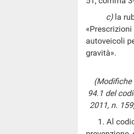
51, comma 3
c)
la rub
«Prescrizioni 
autoveicoli pe
gravità».
(Modifiche a
94.1 del codi
2011, n. 159
1. Al codice 
prevenzione, 