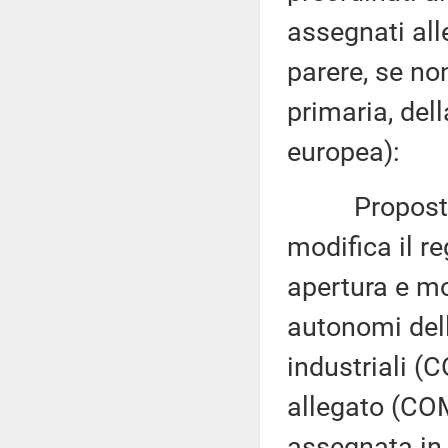
assegnati all
parere, se no
primaria, del
europea):
Proposta di
modifica il 
apertura e mod
autonomi dell
industriali (
allegato (COM
assegnata in