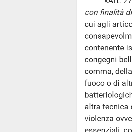
«Art. 27
con finalità d
cui agli artic
consapevolme
contenente is
congegni belli
comma, della 
fuoco o di al
batteriologic
altra tecnica
violenza ovve
essenziali, co