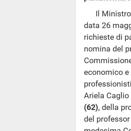
Il Ministro p
data 26 maggi
richieste di 
nomina del p
Commissione i
economico e f
professionis
Ariela Caglio
(62)
, della 
del professo
medesima C