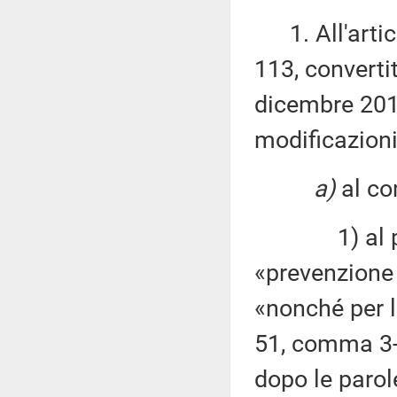
1. All'artico
113, converti
dicembre 2018
modificazioni
a)
al c
1) al primo
«prevenzione 
«nonché per la
51, comma 3
dopo le parol