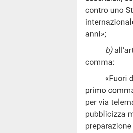
contro uno St
internazional
anni»;
b)
all'ar
comma:
«Fuori dei c
primo comma,
per via telema
pubblicizza m
preparazione 