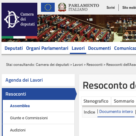
Scrivi
Sito mobi
Deputati
Organi Parlamentari
Lavori
Documenti
Comunica
Stai consultando:
Camera dei deputati
>
Lavori
>
Resoconti
>
Resoconti dell'As
Agenda dei Lavori
Resoconto d
Resoconti
Stenografico
Sommario
Assemblea
Documento intero
Indice
Giunte e Commissioni
Audizioni