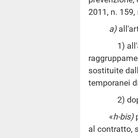
2011, n. 159,
a)
all'a
1) all'aline
raggruppamen
sostituite da
temporanei di
2) dopo l
«
h-bis)
p
al contratto, 