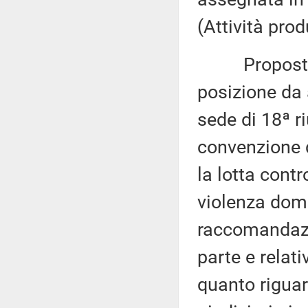
(Attività prod
Proposta di 
posizione da 
sede di 18ª r
convenzione d
la lotta contr
violenza dome
raccomandazio
parte e relati
quanto riguar