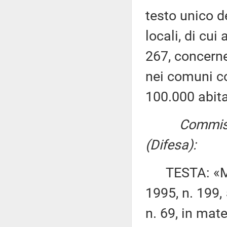
testo unico d
locali, di cui
267, concernen
nei comuni c
100.000 abit
Commissi
(Difesa):
TESTA: «Modi
1995, n. 199,
n. 69, in mat