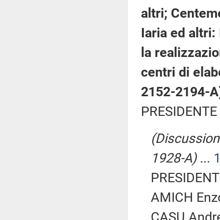
altri; Centeme
Iaria ed altr
la realizzazi
centri di ela
2152-2194-A
PRESIDENTE 
(Discussione
1928-A)
...
PRESIDENTE
AMICH Enzo
CASU Andrea