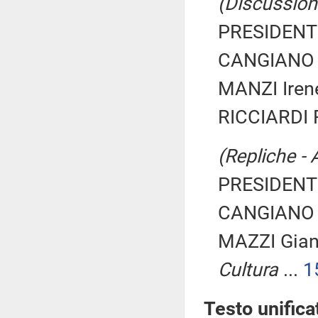
(Discussione
PRESIDENTE
CANGIANO G
MANZI Irene
RICCIARDI R
(Repliche - 
PRESIDENTE
CANGIANO G
MAZZI Gia
Cultura
...
1
Testo unifica