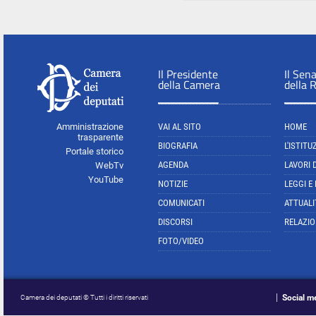
Il Presidente
Il Sen
della Camera
della 
Amministrazione
VAI AL SITO
HOME
trasparente
BIOGRAFIA
L'ISTITU
Portale storico
AGENDA
LAVORI 
WebTv
YouTube
NOTIZIE
LEGGI E
COMUNICATI
ATTUALI
DISCORSI
RELAZIO
FOTO/VIDEO
Social m
Camera dei deputati © Tutti i diritti riservati