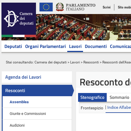
Scrivi
Sito mobi
Deputati
Organi Parlamentari
Lavori
Documenti
Comunica
Stai consultando:
Camera dei deputati
>
Lavori
>
Resoconti
>
Resoconti dell'As
Agenda dei Lavori
Resoconto d
Resoconti
Stenografico
Sommario
Assemblea
Indice Alfabe
Frontespizio
Giunte e Commissioni
Audizioni