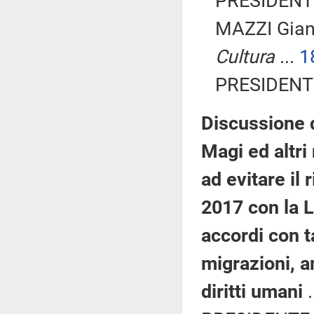
PRESIDENTE
MAZZI Gia
Cultura
...
1
PRESIDENTE
Discussione d
Magi ed altri
ad evitare il
2017 con la L
accordi con t
migrazioni, an
diritti umani
.