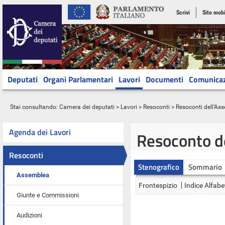
Scrivi
Sito mobi
Deputati
Organi Parlamentari
Lavori
Documenti
Comunica
Stai consultando:
Camera dei deputati
>
Lavori
>
Resoconti
>
Resoconti dell'As
Agenda dei Lavori
Resoconto d
Resoconti
Stenografico
Sommario
Assemblea
Frontespizio
Indice Alfabe
Giunte e Commissioni
Audizioni