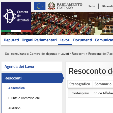
Scrivi
Sito mobi
Deputati
Organi Parlamentari
Lavori
Documenti
Comunica
Stai consultando:
Camera dei deputati
>
Lavori
>
Resoconti
>
Resoconti dell'As
Agenda dei Lavori
Resoconto d
Resoconti
Stenografico
Sommario
Assemblea
Frontespizio
Indice Alfabe
Giunte e Commissioni
Audizioni