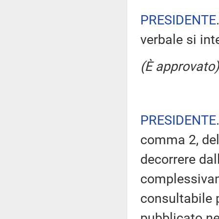
PRESIDENTE
verbale si in
(È approvato)
PRESIDENTE
comma 2, del
decorrere dal
complessivam
consultabile 
pubblicato nel