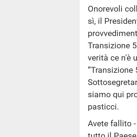
Onorevoli col
sì, il Preside
provvedimento
Transizione 5
verità ce n'è
“Transizione 5
Sottosegretari
siamo qui prop
pasticci.
Avete fallito 
tutto il Paes