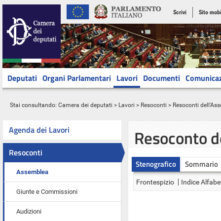
Scrivi
Sito mobi
Deputati
Organi Parlamentari
Lavori
Documenti
Comunica
Stai consultando:
Camera dei deputati
>
Lavori
>
Resoconti
>
Resoconti dell'As
Agenda dei Lavori
Resoconto d
Resoconti
Stenografico
Sommario
Assemblea
Frontespizio
Indice Alfabe
Giunte e Commissioni
Audizioni