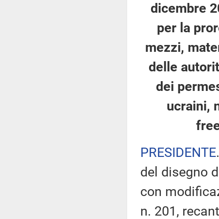
dicembre 20
per la pro
mezzi, mater
delle autori
dei permes
ucraini, 
fre
PRESIDENTE
del disegno d
con modificaz
n. 201, recan