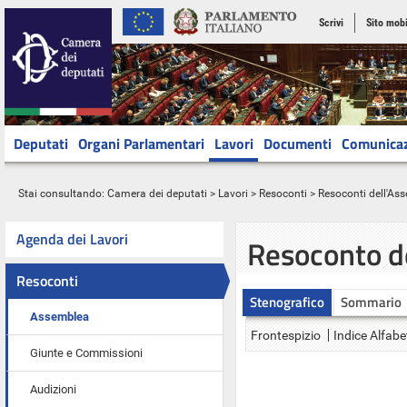
Scrivi
Sito mobi
Deputati
Organi Parlamentari
Lavori
Documenti
Comunica
Stai consultando:
Camera dei deputati
>
Lavori
>
Resoconti
>
Resoconti dell'As
Agenda dei Lavori
Resoconto d
Resoconti
Stenografico
Sommario
Assemblea
Frontespizio
Indice Alfabe
Giunte e Commissioni
Audizioni