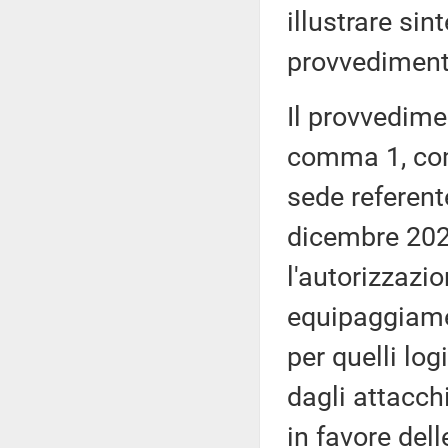
illustrare si
provvediment
Il provvedimen
comma 1, com
sede referent
dicembre 2026
l'autorizzazi
equipaggiament
per quelli log
dagli attacchi
in favore dell