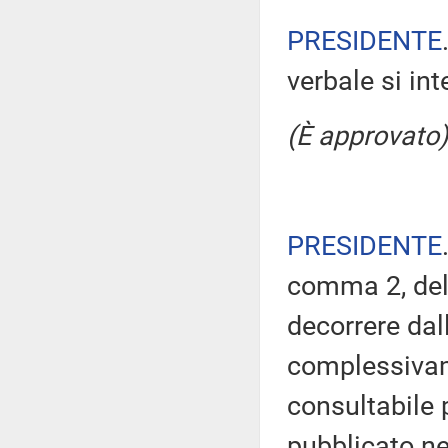
PRESIDENTE
verbale si in
(È approvato)
PRESIDENTE
comma 2, del
decorrere dal
complessivam
consultabile 
pubblicato nel