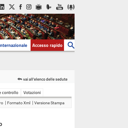
Internazionale
Accesso rapido
vai all'elenco delle sedute
 e controllo
Votazioni
ro
Formato Xml
Versione Stampa
O