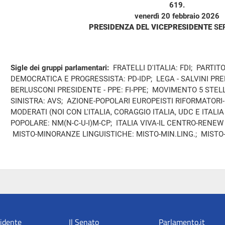
619.
venerdì 20 febbraio 2026
PRESIDENZA DEL VICEPRESIDENTE
SE
Sigle dei gruppi parlamentari:
FRATELLI D'ITALIA: FDI; PARTIT
DEMOCRATICA E PROGRESSISTA: PD-IDP; LEGA - SALVINI PREM
BERLUSCONI PRESIDENTE - PPE: FI-PPE; MOVIMENTO 5 STEL
SINISTRA: AVS; AZIONE-POPOLARI EUROPEISTI RIFORMATORI
MODERATI (NOI CON L'ITALIA, CORAGGIO ITALIA, UDC E ITAL
POPOLARE: NM(N-C-U-I)M-CP; ITALIA VIVA-IL CENTRO-RENEW 
MISTO-MINORANZE LINGUISTICHE: MISTO-MIN.LING.; MISTO
sidente
Il Senato
Parlamento.it