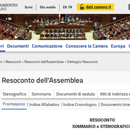
Scrivi
Sito mobile
EN
FR
ri
Documenti
Comunicazione
Conoscere la Camera
Europa
ri
>
Resoconti
>
Resoconti dell'Assemblea
> Dettaglio Resoconti
Resoconto dell'Assemblea
Stenografico
Sommario
Documenti di seduta
Atti di indirizzo
Frontespizio
Indice Alfabetico
Indice Cronologico
Documento Inte
RESOCONTO
SOMMARIO e STENOGRAFIC