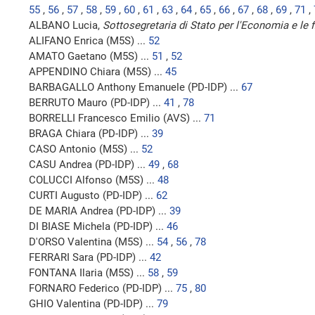
55
,
56
,
57
,
58
,
59
,
60
,
61
,
63
,
64
,
65
,
66
,
67
,
68
,
69
,
71
,
ALBANO Lucia,
Sottosegretaria di Stato per l'Economia e le 
ALIFANO Enrica (M5S) ...
52
AMATO Gaetano (M5S) ...
51
,
52
APPENDINO Chiara (M5S) ...
45
BARBAGALLO Anthony Emanuele (PD-IDP) ...
67
BERRUTO Mauro (PD-IDP) ...
41
,
78
BORRELLI Francesco Emilio (AVS) ...
71
BRAGA Chiara (PD-IDP) ...
39
CASO Antonio (M5S) ...
52
CASU Andrea (PD-IDP) ...
49
,
68
COLUCCI Alfonso (M5S) ...
48
CURTI Augusto (PD-IDP) ...
62
DE MARIA Andrea (PD-IDP) ...
39
DI BIASE Michela (PD-IDP) ...
46
D'ORSO Valentina (M5S) ...
54
,
56
,
78
FERRARI Sara (PD-IDP) ...
42
FONTANA Ilaria (M5S) ...
58
,
59
FORNARO Federico (PD-IDP) ...
75
,
80
GHIO Valentina (PD-IDP) ...
79