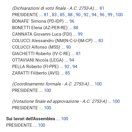
(Dichiarazioni di voto finale - A.C. 2753-A)
...
81
PRESIDENTE ...
81
,
83
,
85
,
88
,
90
,
92
,
94
,
96
,
99
,
100
BONAFE' Simona (PD-IDP) ...
96
BONETTI Elena (AZ-PER-RE) ...
88
CANNATA Giovanni Luca (FDI) ...
99
COLUCCI Alessandro (NM(N-C-U-I)M-CP) ...
83
COLUCCI Alfonso (M5S) ...
90
GIACHETTI Roberto (IV-C-RE) ...
81
OTTAVIANI Nicola (LEGA) ...
94
PELLA Roberto (FI-PPE) ...
92
,
94
ZARATTI Filiberto (AVS) ...
85
(Coordinamento formale - A.C. 2753-A)
...
100
PRESIDENTE ...
100
(Votazione finale ed approvazione - A.C. 2753-A)
...
100
PRESIDENTE ...
100
Sui lavori dell'Assemblea
...
100
PRESIDENTE ...
100