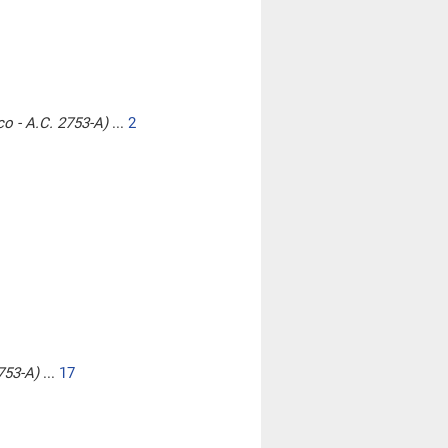
co - A.C. 2753-A)
...
2
2753-A)
...
17