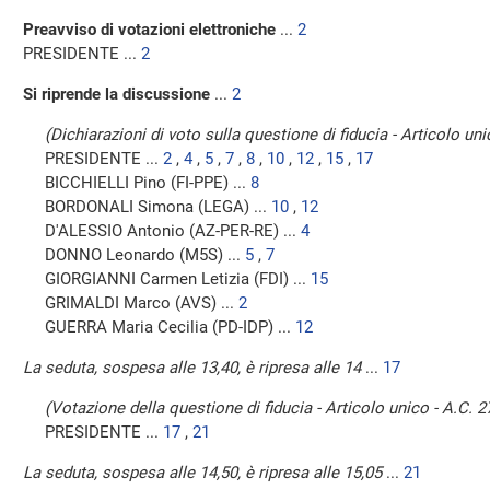
Preavviso di votazioni elettroniche
...
2
PRESIDENTE ...
2
Si riprende la discussione
...
2
(Dichiarazioni di voto sulla questione di fiducia - Articolo uni
PRESIDENTE ...
2
,
4
,
5
,
7
,
8
,
10
,
12
,
15
,
17
BICCHIELLI Pino (FI-PPE) ...
8
BORDONALI Simona (LEGA) ...
10
,
12
D'ALESSIO Antonio (AZ-PER-RE) ...
4
DONNO Leonardo (M5S) ...
5
,
7
GIORGIANNI Carmen Letizia (FDI) ...
15
GRIMALDI Marco (AVS) ...
2
GUERRA Maria Cecilia (PD-IDP) ...
12
La seduta, sospesa alle 13,40, è ripresa alle 14
...
17
(Votazione della questione di fiducia - Articolo unico - A.C. 
PRESIDENTE ...
17
,
21
La seduta, sospesa alle 14,50, è ripresa alle 15,05
...
21