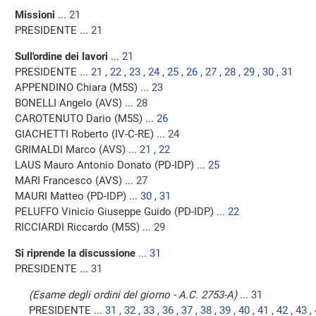
Missioni
...
21
PRESIDENTE ...
21
Sull'ordine dei lavori
...
21
PRESIDENTE ...
21
,
22
,
23
,
24
,
25
,
26
,
27
,
28
,
29
,
30
,
31
APPENDINO Chiara (M5S) ...
23
BONELLI Angelo (AVS) ...
28
CAROTENUTO Dario (M5S) ...
26
GIACHETTI Roberto (IV-C-RE) ...
24
GRIMALDI Marco (AVS) ...
21
,
22
LAUS Mauro Antonio Donato (PD-IDP) ...
25
MARI Francesco (AVS) ...
27
MAURI Matteo (PD-IDP) ...
30
,
31
PELUFFO Vinicio Giuseppe Guido (PD-IDP) ...
22
RICCIARDI Riccardo (M5S) ...
29
Si riprende la discussione
...
31
PRESIDENTE ...
31
(Esame degli ordini del giorno - A.C. 2753-A)
...
31
PRESIDENTE ...
31
,
32
,
33
,
36
,
37
,
38
,
39
,
40
,
41
,
42
,
43
,