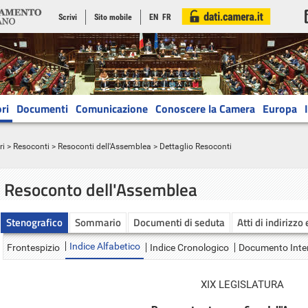
Scrivi
Sito mobile
EN
FR
ri
Documenti
Comunicazione
Conoscere la Camera
Europa
ri
>
Resoconti
>
Resoconti dell'Assemblea
> Dettaglio Resoconti
Resoconto dell'Assemblea
Stenografico
Sommario
Documenti di seduta
Atti di indirizzo
Indice Alfabetico
Frontespizio
Indice Cronologico
Documento Inte
XIX LEGISLATURA