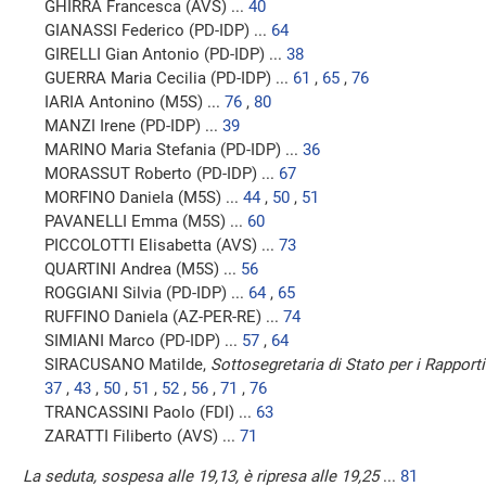
GHIRRA Francesca (AVS) ...
40
GIANASSI Federico (PD-IDP) ...
64
GIRELLI Gian Antonio (PD-IDP) ...
38
GUERRA Maria Cecilia (PD-IDP) ...
61
,
65
,
76
IARIA Antonino (M5S) ...
76
,
80
MANZI Irene (PD-IDP) ...
39
MARINO Maria Stefania (PD-IDP) ...
36
MORASSUT Roberto (PD-IDP) ...
67
MORFINO Daniela (M5S) ...
44
,
50
,
51
PAVANELLI Emma (M5S) ...
60
PICCOLOTTI Elisabetta (AVS) ...
73
QUARTINI Andrea (M5S) ...
56
ROGGIANI Silvia (PD-IDP) ...
64
,
65
RUFFINO Daniela (AZ-PER-RE) ...
74
SIMIANI Marco (PD-IDP) ...
57
,
64
SIRACUSANO Matilde,
Sottosegretaria di Stato per i Rapport
37
,
43
,
50
,
51
,
52
,
56
,
71
,
76
TRANCASSINI Paolo (FDI) ...
63
ZARATTI Filiberto (AVS) ...
71
La seduta, sospesa alle 19,13, è ripresa alle 19,25
...
81