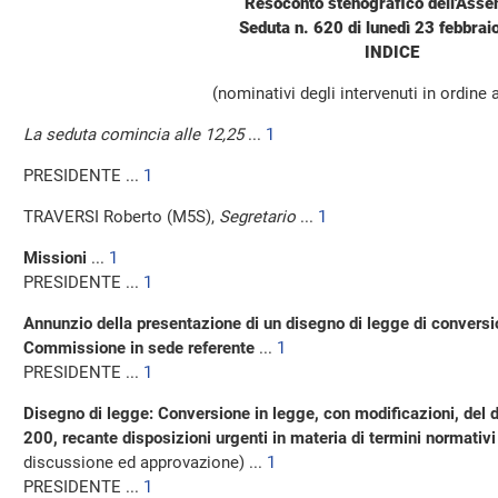
Resoconto stenografico dell'Ass
Seduta n. 620 di lunedì 23 febbra
INDICE
(nominativi degli intervenuti in ordine 
La seduta comincia alle 12,25
...
1
PRESIDENTE ...
1
TRAVERSI Roberto (M5S),
Segretario
...
1
Missioni
...
1
PRESIDENTE ...
1
Annunzio della presentazione di un disegno di legge di convers
Commissione in sede referente
...
1
PRESIDENTE ...
1
Disegno di legge: Conversione in legge, con modificazioni, del
200, recante disposizioni urgenti in materia di termini normativ
discussione ed approvazione) ...
1
PRESIDENTE ...
1