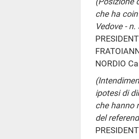
(Posizione d
che ha coin
Vedove - n.
PRESIDENTE
FRATOIANNI
NORDIO Car
(Intendiment
ipotesi di d
che hanno ri
del referen
PRESIDENTE