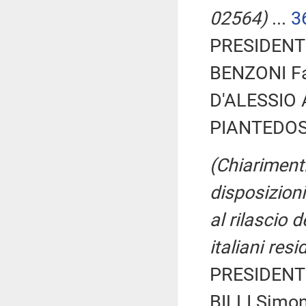
02564)
...
3
PRESIDENTE
BENZONI Fab
D'ALESSIO A
PIANTEDOS
(Chiarimenti
disposizioni
al rilascio d
italiani resi
PRESIDENTE
BILLI Simon