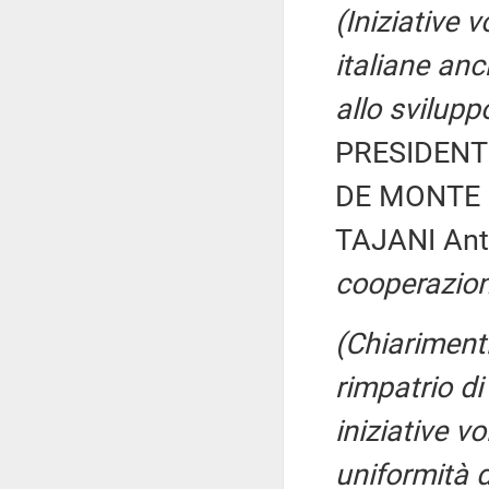
(Iniziative 
italiane an
allo svilupp
PRESIDENTE
DE MONTE Is
TAJANI Ant
cooperazion
(Chiariment
rimpatrio di
iniziative v
uniformità d