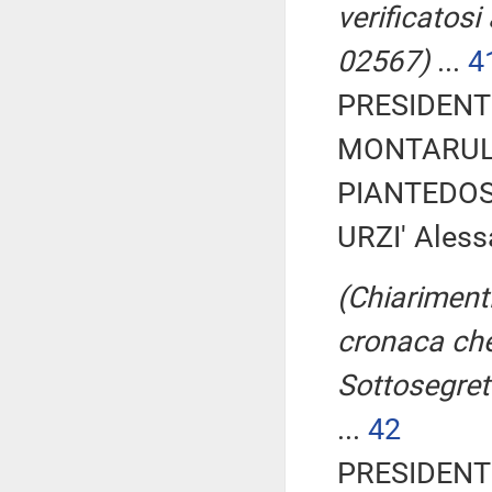
verificatosi
02567)
...
4
PRESIDENTE
MONTARULI 
PIANTEDOS
URZI' Aless
(Chiarimenti
cronaca che
Sottosegret
...
42
PRESIDENTE