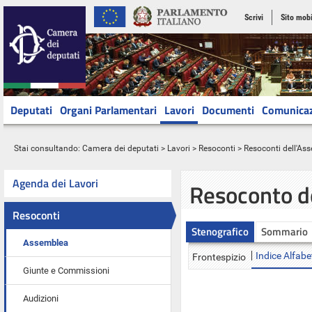
Scrivi
Sito mobi
Deputati
Organi Parlamentari
Lavori
Documenti
Comunica
Stai consultando:
Camera dei deputati
>
Lavori
>
Resoconti
>
Resoconti dell'As
Agenda dei Lavori
Resoconto d
Resoconti
Stenografico
Sommario
Assemblea
Indice Alfabe
Frontespizio
Giunte e Commissioni
Audizioni