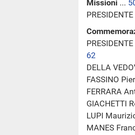
Missioni
...
5
PRESIDENTE 
Commemorazi
PRESIDENTE 
62
DELLA VEDOV
FASSINO Piero
FERRARA Anto
GIACHETTI Ro
LUPI Maurizi
MANES Franco