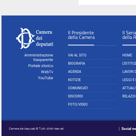
Il Presidente
Il Sen
della Camera
della 
Amministrazione
VAI AL SITO
HOME
trasparente
BIOGRAFIA
L'ISTITU
Portale storico
AGENDA
LAVORI 
WebTv
YouTube
NOTIZIE
LEGGI E
COMUNICATI
ATTUALI
DISCORSI
RELAZIO
FOTO/VIDEO
Social m
Camera dei deputati © Tutti i diritti riservati