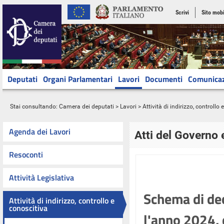
Scrivi
Sito mobi
Deputati
Organi Parlamentari
Lavori
Documenti
Comunica
Stai consultando:
Camera dei deputati
>
Lavori
>
Attività di indirizzo, controllo
Agenda dei Lavori
Atti del Governo 
Resoconti
Attività Legislativa
Schema di dec
Attività di indirizzo, controllo e
conoscitiva
l'anno 2024, 