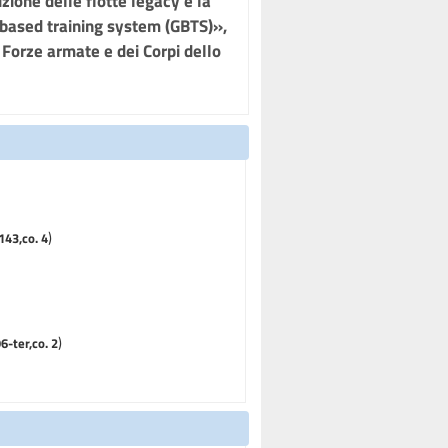
tuzione delle flotte legacy e la
based training system (GBTS)»,
e Forze armate e dei Corpi dello
)
143,co. 4
)
96-ter,co. 2