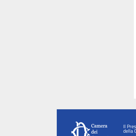
Il Pre
della