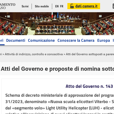
Scrivi
Sito mobile
EN
FR
ri
Documenti
Comunicazione
Conoscere la Camera
Europa
ri
>
Attività di indirizzo, controllo e conoscitiva
> Atti del Governo sottoposti a parer
Atti del Governo e proposte di nomina sott
Atto del Governo n. 143
Schema di decreto ministeriale di approvazione del progr
31/2023, denominato «Nuova scuola elicotteri Viterbo - S
dal «segmento volo» Light Utility Helicopter (LUH) - elicot