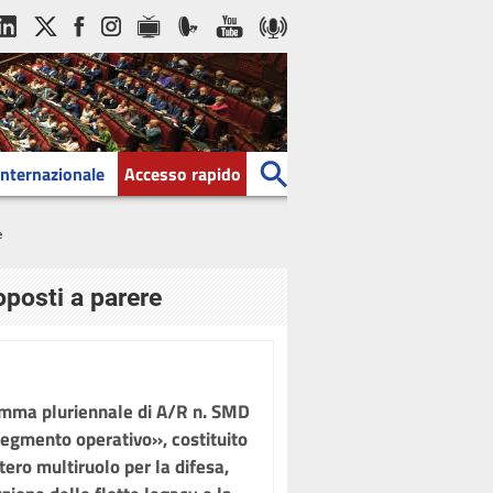
Internazionale
Accesso rapido
e
oposti a parere
amma pluriennale di A/R n. SMD
egmento operativo», costituito
tero multiruolo per la difesa,