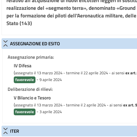
relativo all'acquisizione di nuovi elicotteri leggeri in sosti
realizzazione del «segmento terra», denominato «Ground 
per la formazione dei piloti dell'Aeronautica militare, dell
Stato (143)
ASSEGNAZIONE ED ESITO
Assegnazione primaria:
IV Difesa
(
assegnato il 13 marzo 2024 - termine il 22 aprile 2024
- ai sensi
ex art.
-
favorevole
9 aprile 2024
Deliberazione di rilievi:
V Bilancio e Tesoro
(
assegnato il 13 marzo 2024 - termine il 2 aprile 2024
- ai sensi
ex art. 
-
favorevole
3 aprile 2024
ITER