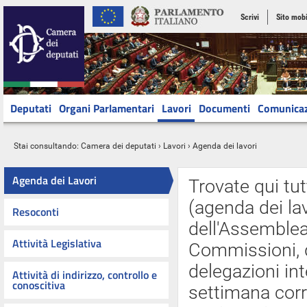
Scrivi
Sito mobi
Deputati
Organi Parlamentari
Lavori
Documenti
Comunica
Stai consultando:
Camera dei deputati
›
Lavori
› Agenda dei lavori
Agenda dei Lavori
Trovate qui tut
(agenda dei lav
Resoconti
dell'Assemblea 
Attività Legislativa
Commissioni, d
delegazioni int
Attività di indirizzo, controllo e
conoscitiva
settimana cor