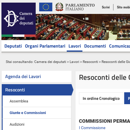
Scrivi
Sito mobi
Deputati
Organi Parlamentari
Lavori
Documenti
Comunica
Stai consultando:
Camera dei deputati
>
Lavori
>
Resoconti
>
Resoconti delle G
Resoconti delle
Agenda dei Lavori
Resoconti
In ordine Cronologico
P
Assemblea
Giunte e Commissioni
COMMISSIONI PERMA
Audizioni
I Commissione