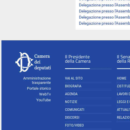
Delegazione presso l'Assemb
Delegazione presso l'Assem
Delegazione presso l'Assemb
Delegazione presso l'Assemb
Il Presidente
Il Sen
della Camera
della 
Amministrazione
VAI AL SITO
HOME
trasparente
BIOGRAFIA
L'ISTITU
Portale storico
AGENDA
LAVORI 
WebTv
YouTube
NOTIZIE
LEGGI E
COMUNICATI
ATTUALI
DISCORSI
RELAZIO
FOTO/VIDEO