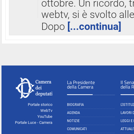
ottobre. Un ricordo, 
webtv, si è svolto all
Dopo
[...continua]
La Presidente
Il Sen
della Camera
della 
Portale storico
BIOGRAFIA
L'ISTITU
WebTv
AGENDA
LAVORI 
YouTube
NOTIZIE
LEGGI E
Portale Luce - Camera
COMUNICATI
ATTUALI