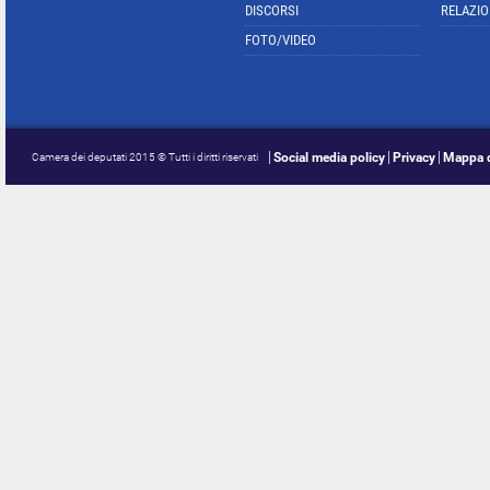
DISCORSI
RELAZIO
FOTO/VIDEO
Social media policy
Privacy
Mappa d
Camera dei deputati 2015 © Tutti i diritti riservati