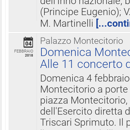
dell'Inno nazionale, 
(Principe Eugenio); V
M. Martinelli
[...cont
Palazzo Montecitorio
04
Domenica Montecit
FEBBRAIO
2018
Alle 11 concerto d
Domenica 4 febbrai
Montecitorio a porte 
piazza Montecitorio, 
dell'Esercito diretta
Triscari Sprimuto. I