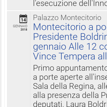
l'esecuzione dell'Inn
Palazzo Montecitorio
14
Montecitorio a po
GENNAIO
2018
Presidente Boldri
gennaio Alle 12 c
Vince Tempera all
Primo appuntamento 
a porte aperte all'in
Sala della Regina, all
alla presenza della 
deputati, Laura Boldri