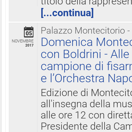
titolo della rapprese
[...continua]
Palazzo Montecitorio -
05
Domenica Monteci
NOVEMBRE
2017
con Boldrini - All
campione di fisar
e l’Orchestra Nap
Edizione di Montecit
all'insegna della mus
alle ore 12 con diret
Presidente della Came