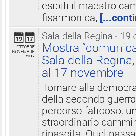
esibiti il maestro c
fisarmonica,
[...cont
Sala della Regina - 19 
19
17
Mostra “comunica
OTTOBRE
NOVEMBRE
Sala della Regina,
2017
al 17 novembre
Tornare alla democra
della seconda guerra 
percorso faticoso, 
straordinario cammin
rinascita. Quel pass