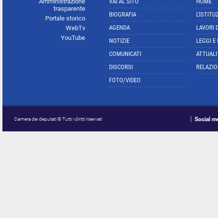
Amministrazione
VAI AL SITO
HOME
trasparente
BIOGRAFIA
L'ISTITU
Portale storico
AGENDA
LAVORI 
WebTv
YouTube
NOTIZIE
LEGGI E
COMUNICATI
ATTUALI
DISCORSI
RELAZIO
FOTO/VIDEO
Social m
Camera dei deputati © Tutti i diritti riservati