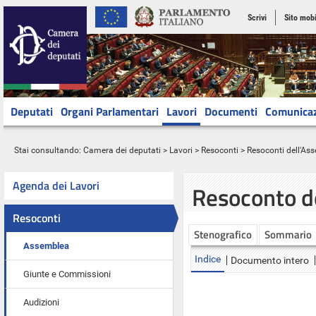
Scrivi
Sito mobi
Deputati
Organi Parlamentari
Lavori
Documenti
Comunica
Stai consultando:
Camera dei deputati
>
Lavori
>
Resoconti
>
Resoconti dell'As
Agenda dei Lavori
Resoconto d
Resoconti
Stenografico
Sommario
Assemblea
Indice
Documento intero
Giunte e Commissioni
Audizioni