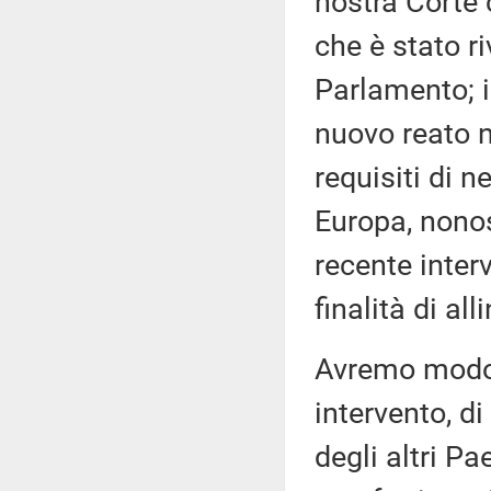
nostra Corte 
che è stato r
Parlamento; 
nuovo reato n
requisiti di n
Europa, nonos
recente inter
finalità di all
Avremo modo,
intervento, d
degli altri P