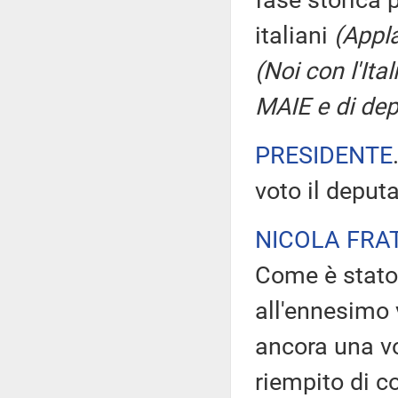
fase storica p
italiani
(Appla
(Noi con l'Ital
MAIE e di depu
PRESIDENTE
voto il deput
NICOLA FRA
Come è stato 
all'ennesimo v
ancora una vo
riempito di c