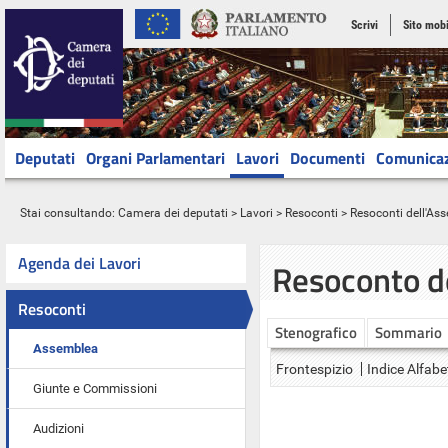
Scrivi
Sito mobi
Deputati
Organi Parlamentari
Lavori
Documenti
Comunica
Stai consultando:
Camera dei deputati
>
Lavori
>
Resoconti
>
Resoconti dell'As
Agenda dei Lavori
Resoconto d
Resoconti
Stenografico
Sommario
Assemblea
Frontespizio
Indice Alfabe
Giunte e Commissioni
Audizioni