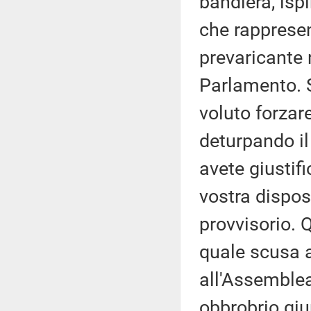
bandiera, isp
che rappresen
prevaricante 
Parlamento. S
voluto forzare 
deturpando il
avete giustif
vostra dispos
provvisorio. 
quale scusa a
all'Assemblea
obbrobrio giu