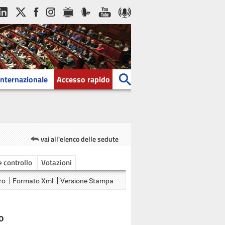
Internazionale
Accesso rapido
vai all'elenco delle sedute
 e controllo
Votazioni
ro
Formato Xml
Versione Stampa
O