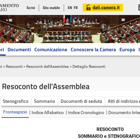
Scrivi
Sito mobile
EN
FR
ri
Documenti
Comunicazione
Conoscere la Camera
Europa
ri
>
Resoconti
>
Resoconti dell'Assemblea
> Dettaglio Resoconti
Resoconto dell'Assemblea
Stenografico
Sommario
Documenti di seduta
Atti di indirizzo
Frontespizio
Indice Alfabetico
Indice Cronologico
Documento Inte
RESOCONTO
SOMMARIO e STENOGRAFIC