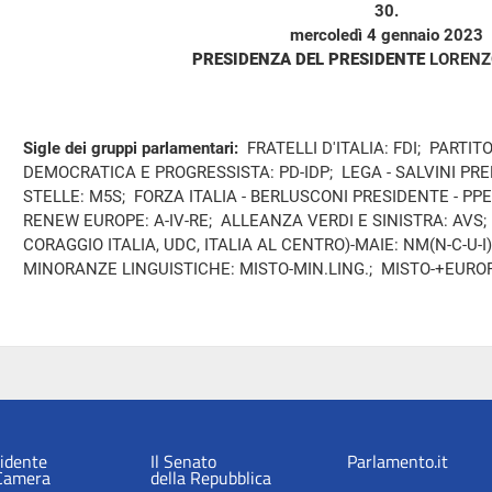
30.
mercoledì 4 gennaio 2023
PRESIDENZA DEL PRESIDENTE
LORENZ
Sigle dei gruppi parlamentari:
FRATELLI D'ITALIA: FDI; PARTIT
DEMOCRATICA E PROGRESSISTA: PD-IDP; LEGA - SALVINI PR
STELLE: M5S; FORZA ITALIA - BERLUSCONI PRESIDENTE - PPE: 
RENEW EUROPE: A-IV-RE; ALLEANZA VERDI E SINISTRA: AVS; 
CORAGGIO ITALIA, UDC, ITALIA AL CENTRO)-MAIE: NM(N-C-U-I
MINORANZE LINGUISTICHE: MISTO-MIN.LING.; MISTO-+EURO
sidente
Il Senato
Parlamento.it
 Camera
della Repubblica