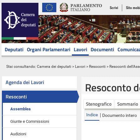
Scrivi
Sito mobi
Deputati
Organi Parlamentari
Lavori
Documenti
Comunica
Stai consultando:
Camera dei deputati
>
Lavori
>
Resoconti
>
Resoconti dell'As
Agenda dei Lavori
Resoconto d
Resoconti
Stenografico
Sommario
Assemblea
Indice
Documento intero
Giunte e Commissioni
Audizioni