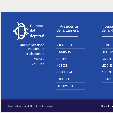
Il Presidente
Il Sen
della Camera
della 
Amministrazione
VAI AL SITO
HOME
trasparente
BIOGRAFIA
L'ISTITU
Portale storico
AGENDA
LAVORI 
WebTv
YouTube
NOTIZIE
LEGGI E
COMUNICATI
ATTUALI
DISCORSI
RELAZIO
FOTO/VIDEO
Social m
Camera dei deputati © Tutti i diritti riservati