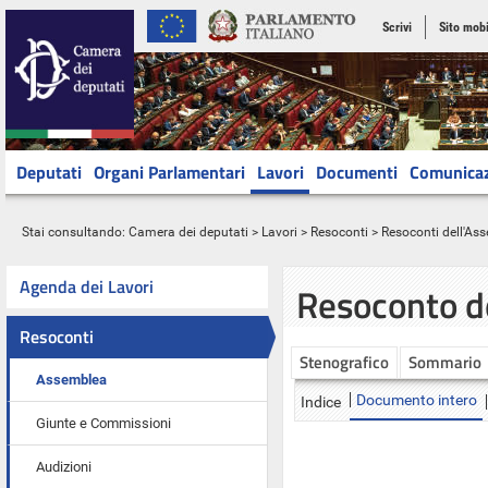
Scrivi
Sito mobi
Deputati
Organi Parlamentari
Lavori
Documenti
Comunica
Stai consultando:
Camera dei deputati
>
Lavori
>
Resoconti
>
Resoconti dell'As
Agenda dei Lavori
Resoconto d
Resoconti
Stenografico
Sommario
Assemblea
Documento intero
Indice
Giunte e Commissioni
Audizioni