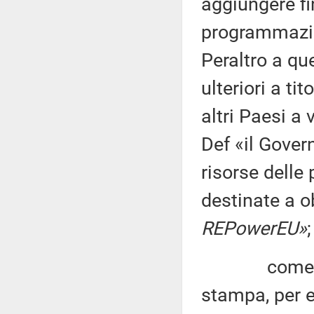
aggiungere fin
programmazio
Peraltro a qu
ulteriori a ti
altri Paesi a
Def «il Gover
risorse delle
destinate a ob
REPowerEU»
;
come confe
stampa, per ev