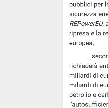
pubblici per l
sicurezza ene
REPowerEU
,
ripresa e la r
europea;
secondo l
richiederà en
miliardi di e
miliardi di e
petrolio e ca
l'autosuffici