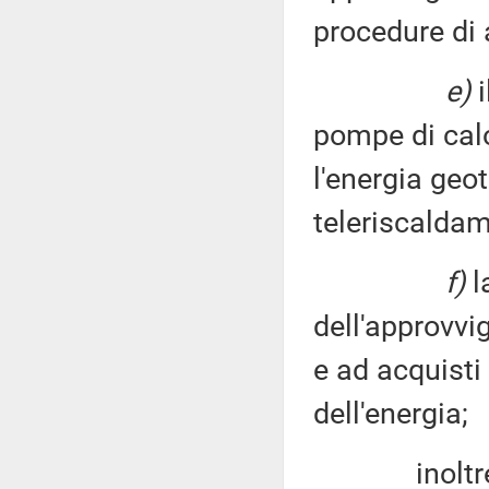
procedure di 
e)
i
pompe di calo
l'energia geo
teleriscaldam
f)
l
dell'approvvi
e ad acquisti
dell'energia;
inoltre i