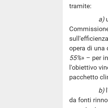
tramite:
a)
u
Commissione e
sull'efficien
opera di una 
55%
» – per i
l'obiettivo vi
pacchetto cli
b)
l
da fonti rinn