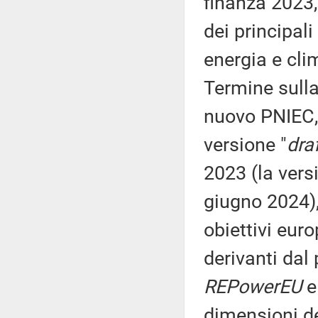
finanza 2023,
dei principal
energia e cli
Termine sulla 
nuovo PNIEC, 
versione "
draf
2023 (la vers
giugno 2024),
obiettivi eur
derivanti dal
REPowerEU
e
dimensioni de