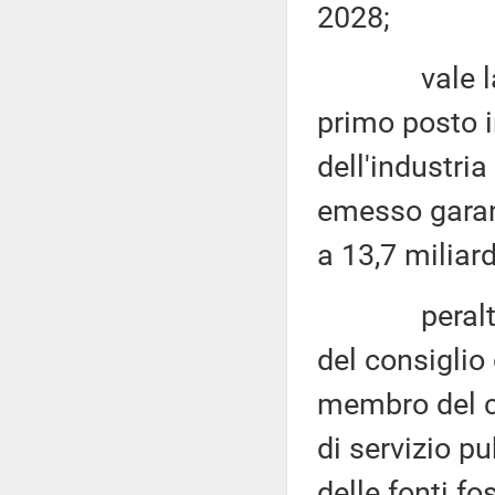
2028;
vale la pen
primo posto in
dell'industria
emesso garanz
a 13,7 miliard
peraltro è 
del consiglio
membro del co
di servizio p
delle fonti fo