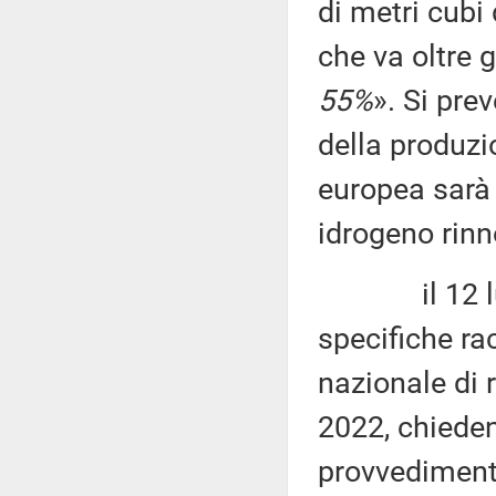
di metri cubi 
che va oltre g
55%
». Si pre
della produzi
europea sarà 
idrogeno rinn
il 12 luglio
specifiche ra
nazionale di 
2022, chieden
provvedimenti