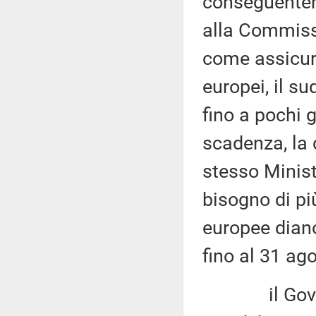
conseguentem
alla Commissi
come assicura
europei, il sud
fino a pochi g
scadenza, la 
stesso Minis
bisogno di pi
europee diano 
fino al 31 ag
il Governo 