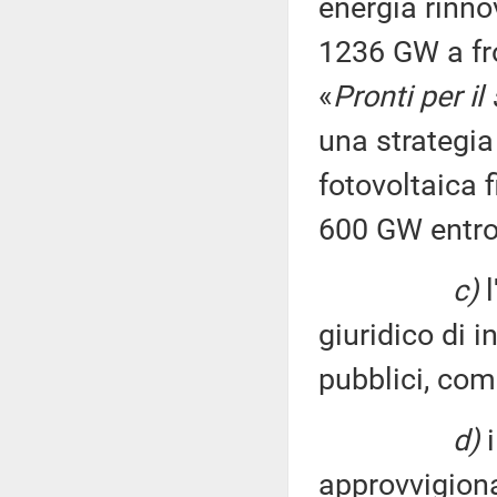
energia rinno
1236 GW a fr
«
Pronti per il
una strategia
fotovoltaica 
600 GW entro 
c)
l
giuridico di i
pubblici, com
d)
i
approvvigiona