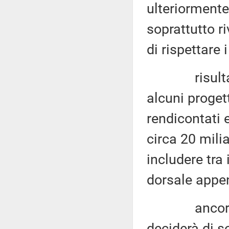
ulteriormente
soprattutto ri
di rispettare 
risulta pera
alcuni proget
rendicontati
circa 20 milia
includere tra 
dorsale appe
ancora non 
deciderà di so