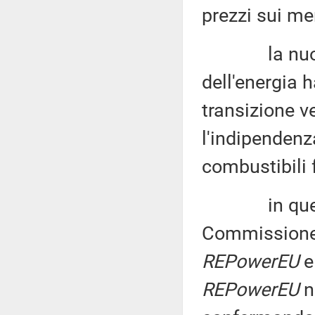
prezzi sui me
la nuova si
dell'energia 
transizione v
l'indipendenz
combustibili f
in quest'ot
Commissione 
REPowerEU
e
REPowerEU
ne