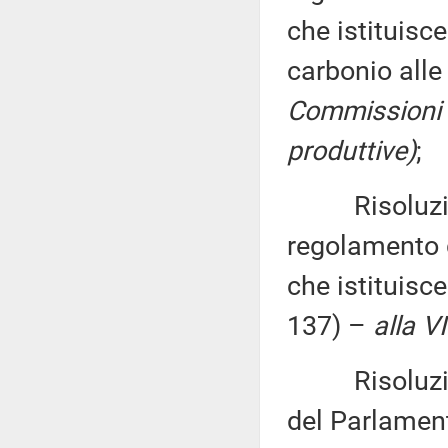
che istituis
carbonio alle 
Commissioni ri
produttive)
;
Risoluzione 
regolamento 
che istituisce
137) –
alla V
Risoluzione 
del Parlament