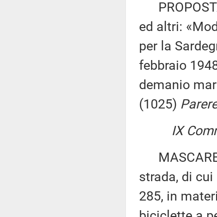
PROPOSTA D
ed altri: «Mod
per la Sardeg
febbraio 1948,
demanio mari
(1025)
Parere
IX Comm
MASCARETTI e
strada, di cui
285, in materi
biciclette a 