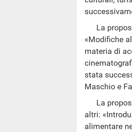
successivame
La proposta
«Modifiche al
materia di acc
cinematografi
stata success
Maschio e Fab
La propost
altri: «Intro
alimentare ne