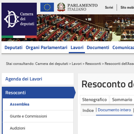
Scrivi
Sito mobi
Deputati
Organi Parlamentari
Lavori
Documenti
Comunica
Stai consultando:
Camera dei deputati
>
Lavori
>
Resoconti
>
Resoconti dell'As
Agenda dei Lavori
Resoconto d
Resoconti
Stenografico
Sommario
Assemblea
Documento intero
Indice
Giunte e Commissioni
Audizioni