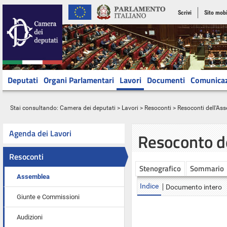
Scrivi
Sito mobi
Deputati
Organi Parlamentari
Lavori
Documenti
Comunica
Stai consultando:
Camera dei deputati
>
Lavori
>
Resoconti
>
Resoconti dell'As
Agenda dei Lavori
Resoconto d
Resoconti
Stenografico
Sommario
Assemblea
Indice
Documento intero
Giunte e Commissioni
Audizioni