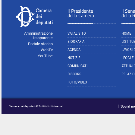
Il Presidente
Il Sen
della Camera
della 
Amministrazione
VAI AL SITO
HOME
trasparente
BIOGRAFIA
L'ISTITU
Portale storico
AGENDA
LAVORI 
WebTv
YouTube
NOTIZIE
LEGGI E
COMUNICATI
ATTUALI
DISCORSI
RELAZIO
FOTO/VIDEO
Social m
Camera dei deputati © Tutti i diritti riservati