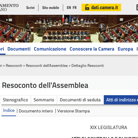
Scrivi
Sito mobile
EN
FR
ri
Documenti
Comunicazione
Conoscere la Camera
Europa
ri
>
Resoconti
>
Resoconti dell'Assemblea
> Dettaglio Resoconti
Resoconto dell'Assemblea
Stenografico
Sommario
Documenti di seduta
Atti di indirizzo
Indice
Documento intero
Versione Stampa
XIX LEGISLATURA