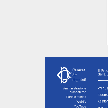
Il Pre
della
Amministrazione
VAI AL 
trasparente
BIOGRA
Portale storico
AGEND
WebTv
YouTube
NOTIZIE