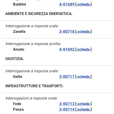
Boldrini
4-01689
[
scheda
]
AMBIENTE E SICUREZZA ENERGETICA.
Interrogazione a risposta orale:
Zanella
3-00718
[
scheda
]
Interrogazione a risposta scritta:
Amato
4-01692
[
scheda
]
GIUSTIZIA.
Interrogazione a risposta orale:
Gatta
3-00717
[
scheda
]
INFRASTRUTTURE E TRASPORTI.
Interrogazioni a risposta orale:
Fede
3-00713
[
scheda
]
Penza
3-00714
[
scheda
]