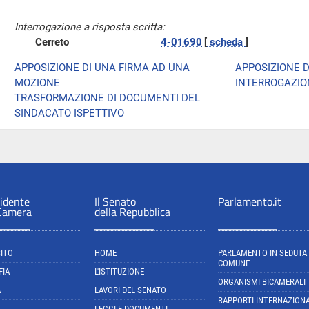
Interrogazione a risposta scritta:
Cerreto
4-01690
[
scheda
]
APPOSIZIONE DI UNA FIRMA AD UNA
APPOSIZIONE D
MOZIONE
INTERROGAZIO
TRASFORMAZIONE DI DOCUMENTI DEL
SINDACATO ISPETTIVO
sidente
Il Senato
Parlamento.it
 Camera
della Repubblica
SITO
HOME
PARLAMENTO IN SEDUTA
COMUNE
FIA
L'ISTITUZIONE
ORGANISMI BICAMERALI
A
LAVORI DEL SENATO
RAPPORTI INTERNAZIONA
LEGGI E DOCUMENTI