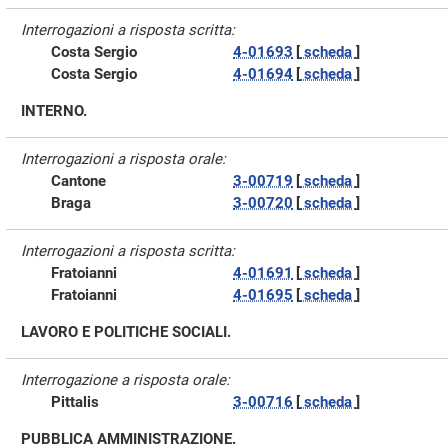
Interrogazioni a risposta scritta:
Costa Sergio
4-01693
[
scheda
]
Costa Sergio
4-01694
[
scheda
]
INTERNO.
Interrogazioni a risposta orale:
Cantone
3-00719
[
scheda
]
Braga
3-00720
[
scheda
]
Interrogazioni a risposta scritta:
Fratoianni
4-01691
[
scheda
]
Fratoianni
4-01695
[
scheda
]
LAVORO E POLITICHE SOCIALI.
Interrogazione a risposta orale:
Pittalis
3-00716
[
scheda
]
PUBBLICA AMMINISTRAZIONE.